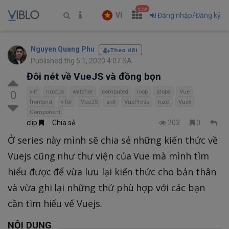
new
VI
Đăng nhập/Đăng ký
Nguyen Quang Phu
Theo dõi
Published thg 5 1, 2020 4:07 SA
Đôi nét về VueJS và đồng bọn
v-if
nuxt.js
watcher
computed
loop
props
Vue
0
frontend
v-for
VueJS
slot
VuePress
nuxt
Vuex
Component
clip
Chia sẻ
203
0
Ở series này mình sẽ chia sẻ những kiến thức về
Vuejs cũng như thư viện của Vue mà mình tìm
hiểu được để vừa lưu lại kiến thức cho bản thân
và vừa ghi lại những thứ phù hợp với các bạn
cần tìm hiểu vể Vuejs.
NỘI DUNG