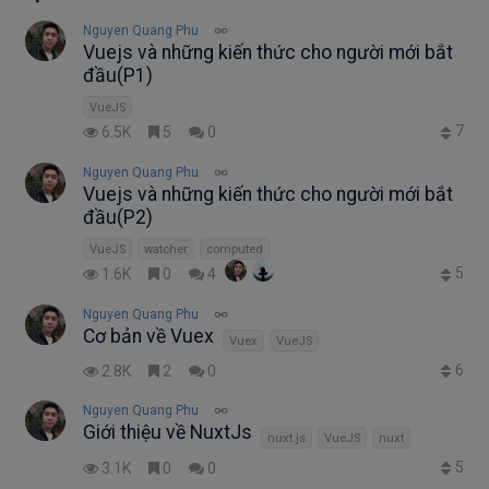
Nguyen Quang Phu
Vuejs và những kiến thức cho người mới bắt
đầu(P1)
VueJS
7
6.5K
5
0
Nguyen Quang Phu
Vuejs và những kiến thức cho người mới bắt
đầu(P2)
VueJS
watcher
computed
5
1.6K
0
4
Nguyen Quang Phu
Cơ bản về Vuex
Vuex
VueJS
6
2.8K
2
0
Nguyen Quang Phu
Giới thiệu về NuxtJs
nuxt.js
VueJS
nuxt
5
3.1K
0
0