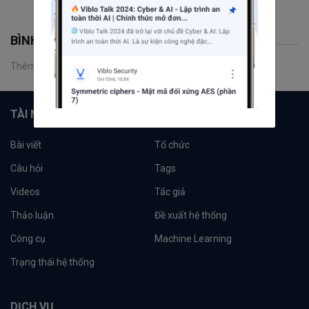
BÌNH LUẬN
Thêm một bình luận
TÀI NGUYÊN
Bài viết
Tổ chức
Câu hỏi
Tags
Videos
Tác giả
Thảo luận
Đề xuất hệ thống
Công cụ
Machine Learning
Trạng thái hệ thống
DỊCH VỤ