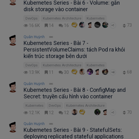
Kubernetes Series - Bài 6 - Volume: gắn
disk storage vào container
DevOps
Kubernetes Architecture
Kubernetes
73
16.6K
14
16
+1
Quân Huỳnh
Kubernetes Series - Bài 7 -
PersistentVolumeClaims: tách Pod ra khỏi
kiến trúc storage bên dưới
DevOps
Kubernetes Architecture
Kubernetes
68
13.9K
11
30
+4
Quân Huỳnh
Kubernetes Series - Bài 8 - ConfigMap and
Secret: truyền cấu hình vào container
Kubernetes
DevOps
Kubernetes Architecture
70
12.1K
12
12
+1
Quân Huỳnh
Kubernetes Series - Bài 9 - StatefulSets:
deploying replicated stateful applications