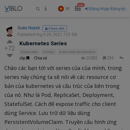
new
VI
Đăng nhập/Đăng ký
Quân Huỳnh
Theo dõi
Published thg 9 29, 2021 7:01 SA
Kubernetes Series
+72
Kubernetes
DevOps
Kubernetes Architecture
clip
Chia sẻ
25382
299
Chào các bạn tới với series của của mình, trong
series này chúng ta sẽ nói về các resource cơ
bản của kubernetes và cấu trúc của bên trong
của nó. Như là Pod, ReplicaSet, Deployment,
StatefulSet. Cách để expose traffic cho client
dùng Service. Lưu trữ dữ liệu dùng
PersistentVolumeClaim. Truyền cấu hình ứng