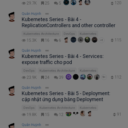
120
29.7K
25
5
Quân Huỳnh
Kubernetes Series - Bài 4 -
ReplicationControllers and other controller
Kubernetes Architecture
DevOps
Kubernetes
115
15.3K
16
6
+1
Quân Huỳnh
Kubernetes Series - Bài 4 - Services:
expose traffic cho pod
DevOps
Kubernetes Architecture
Kubernetes
112
23.9K
24
39
9+
Quân Huỳnh
Kubernetes Series - Bài 5 - Deployment:
cập nhật ứng dụng bằng Deployment
DevOps
Kubernetes Architecture
Kubernetes
91
19.8K
15
12
Quân Huỳnh