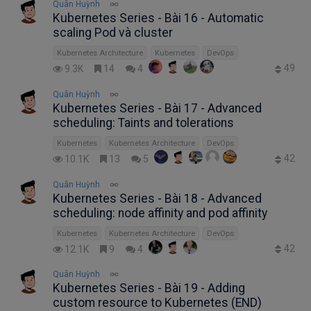
Quân Huỳnh
Kubernetes Series - Bài 16 - Automatic
scaling Pod và cluster
Kubernetes Architecture
Kubernetes
DevOps
49
9.3K
14
4
Quân Huỳnh
Kubernetes Series - Bài 17 - Advanced
scheduling: Taints and tolerations
Kubernetes
Kubernetes Architecture
DevOps
42
10.1K
13
5
Quân Huỳnh
Kubernetes Series - Bài 18 - Advanced
scheduling: node affinity and pod affinity
Kubernetes
Kubernetes Architecture
DevOps
42
12.1K
9
4
Quân Huỳnh
Kubernetes Series - Bài 19 - Adding
custom resource to Kubernetes (END)