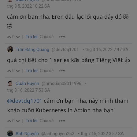
thg 3 5, 2022 10:22 SA
cảm ơn bạn nha. Eren đâu lạc lối qua đây đó 🤣
🤣
0
|
Trả lời
Chia sẻ
Trần Đăng Quang
@devtdq1701
•
thg 3 16, 2022 7:47 SA
quá chi tiết cho 1 series k8s bằng Tiếng Việt 👍️
0
|
Trả lời
Chia sẻ
Quân Huỳnh
@hmquan08011996
•
thg 3 16, 2022 7:53 SA
@devtdq1701
cảm ơn bạn nha, này mình tham
khảo cuốn Kubernetes In Action nha bạn
0
|
Trả lời
Chia sẻ
Anh Nguyễn
@anhnguyen252
•
thg 7 15, 2022 3:57 SA