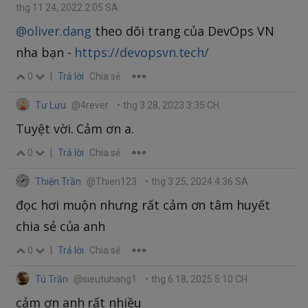
thg 11 24, 2022 2:05 SA
@oliver.dang
theo dõi trang của DevOps VN
nha bạn -
https://devopsvn.tech/
0
|
Trả lời
Chia sẻ
Tư Lưu
@4rever
•
thg 3 28, 2023 3:35 CH
Tuyệt vời. Cảm ơn a.
0
|
Trả lời
Chia sẻ
Thiện Trần
@Thien123
•
thg 3 25, 2024 4:36 SA
đọc hơi muộn nhưng rất cảm ơn tâm huyết
chia sẻ của anh
0
|
Trả lời
Chia sẻ
Tú Trần
@sieutuhang1
•
thg 6 18, 2025 5:10 CH
cảm ơn anh rất nhiều