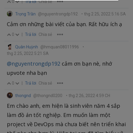
0
|
Trả lời
Chia sẻ
Trọng Trần
@nguyentrongdp192
•
thg 2 25, 2022 5:16 SA
Cảm ơn những bài viết của bạn. Rất hữu ích ạ
0
|
Trả lời
Chia sẻ
Quân Huỳnh
@hmquan08011996
•
thg 2 25, 2022 5:21 SA
@nguyentrongdp192
cảm ơn bạn nè, nhớ
upvote nha bạn
0
|
Trả lời
Chia sẻ
thongnd
@thongnd0200
•
thg 2 26, 2022 4:59 CH
Em chào anh, em hiện là sinh viên năm 4 sắp
làm đồ án tốt nghiệp. Em muốn làm một
project về DevOps mà chưa biết nên triển khai