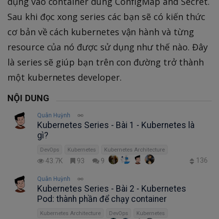
dụng vào container dùng ConfigMap and Secret.
Sau khi đọc xong series các bạn sẽ có kiến thức
cơ bản về cách kubernetes vận hành và từng
resource của nó được sử dụng như thế nào. Đây
là series sẽ giúp bạn trên con đường trở thành
một kubernetes developer.
NỘI DUNG
Quân Huỳnh
Kubernetes Series - Bài 1 - Kubernetes là
gì?
DevOps
Kubernetes
Kubernetes Architecture
136
43.7K
93
9
Quân Huỳnh
Kubernetes Series - Bài 2 - Kubernetes
Pod: thành phần để chạy container
Kubernetes Architecture
DevOps
Kubernetes