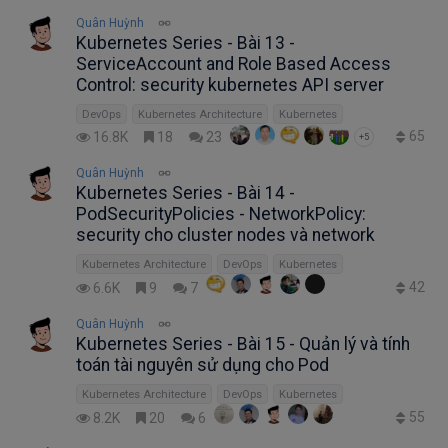
Quân Huỳnh
Kubernetes Series - Bài 13 -
ServiceAccount and Role Based Access
Control: security kubernetes API server
DevOps
Kubernetes Architecture
Kubernetes
65
16.8K
18
23
+5
Quân Huỳnh
Kubernetes Series - Bài 14 -
PodSecurityPolicies - NetworkPolicy:
security cho cluster nodes và network
Kubernetes Architecture
DevOps
Kubernetes
42
6.6K
9
7
Quân Huỳnh
Kubernetes Series - Bài 15 - Quản lý và tính
toán tài nguyên sử dụng cho Pod
Kubernetes Architecture
DevOps
Kubernetes
55
8.2K
20
6