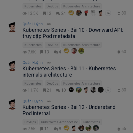
Kubernetes
DevOps
Kubernetes Architecture
80
13.5K
12
24
+4
Quân Huỳnh
Kubernetes Series - Bài 10 - Downward API:
truy cập Pod metadata
Kubernetes
DevOps
Kubernetes Architecture
60
7.6K
13
4
Quân Huỳnh
Kubernetes Series - Bài 11 - Kubernetes
internals architecture
Kubernetes
DevOps
Kubernetes Architecture
80
11.7K
21
10
+2
Quân Huỳnh
Kubernetes Series - Bài 12 - Understand
Pod internal
DevOps
Kubernetes Architecture
Kubernetes
55
7.5K
11
8