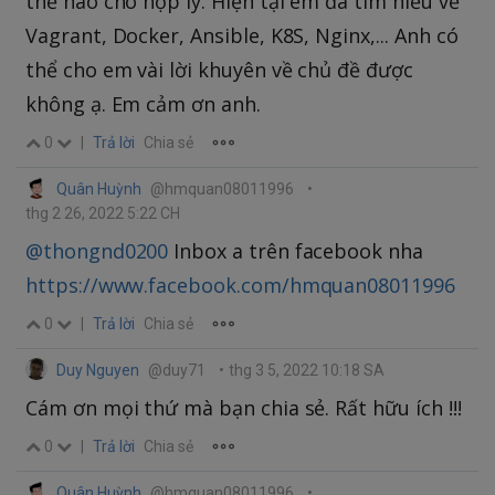
thế nào cho hợp lý. Hiện tại em đã tìm hiểu về
Vagrant, Docker, Ansible, K8S, Nginx,... Anh có
thể cho em vài lời khuyên về chủ đề được
không ạ. Em cảm ơn anh.
0
|
Trả lời
Chia sẻ
Quân Huỳnh
@hmquan08011996
•
thg 2 26, 2022 5:22 CH
@thongnd0200
Inbox a trên facebook nha
https://www.facebook.com/hmquan08011996
0
|
Trả lời
Chia sẻ
Duy Nguyen
@duy71
•
thg 3 5, 2022 10:18 SA
Cám ơn mọi thứ mà bạn chia sẻ. Rất hữu ích !!!
0
|
Trả lời
Chia sẻ
Quân Huỳnh
@hmquan08011996
•