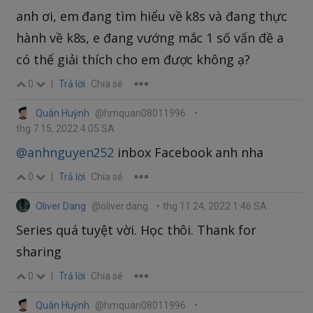
anh ơi, em đang tìm hiểu về k8s và đang thực
hành về k8s, e đang vướng mắc 1 số vấn đề a
có thể giải thích cho em được không ạ?
0
|
Trả lời
Chia sẻ
Quân Huỳnh
@hmquan08011996
•
thg 7 15, 2022 4:05 SA
@anhnguyen252
inbox Facebook anh nha
0
|
Trả lời
Chia sẻ
Oliver Dang
@oliver.dang
•
thg 11 24, 2022 1:46 SA
Series quá tuyệt vời. Học thôi. Thank for
sharing
0
|
Trả lời
Chia sẻ
Quân Huỳnh
@hmquan08011996
•