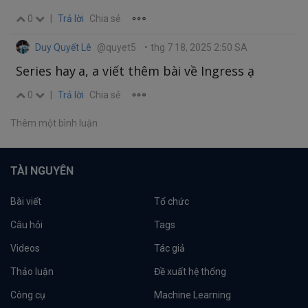
0
|
Trả lời
Chia sẻ
Duy Quyết Lê
@quyet5
•
thg 7 18, 2025 2:50 SA
Series hay a, a viết thêm bài về Ingress ạ
0
|
Trả lời
Chia sẻ
Thêm một bình luận
TÀI NGUYÊN
Bài viết
Tổ chức
Câu hỏi
Tags
Videos
Tác giả
Thảo luận
Đề xuất hệ thống
Công cụ
Machine Learning