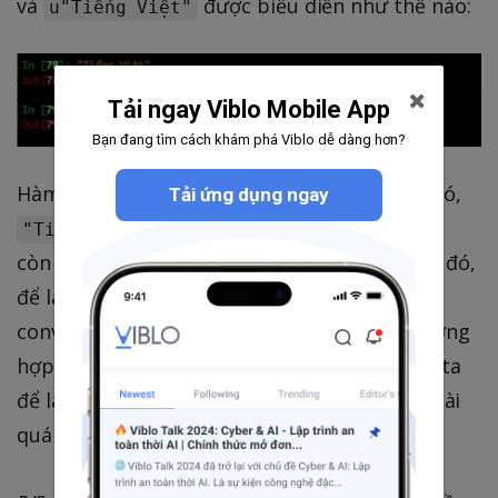
và
được biểu diễn như thế nào:
u"Tiếng Việt"
Tải ngay Viblo Mobile App
Bạn đang tìm cách khám phá Viblo dễ dàng hơn?
Hàm len sẽ đếm số byte để biểu diễn chuỗi đó,
Tải ứng dụng ngay
sử dụng 14 byte để biểu diễn
"Tiếng Việt"
còn
chỉ sử dụng 10 byte. Do đó,
u"Tiếng Việt"
để làm việc với chuỗi trong python thì nên
convert chúng về kiểu Unicode để tránh trường
hợp như validate user_name 10 ký tự, người ta
để là "Tiếng Việt" đủ 10 ký tự mà cứ báo lỗi dài
quá