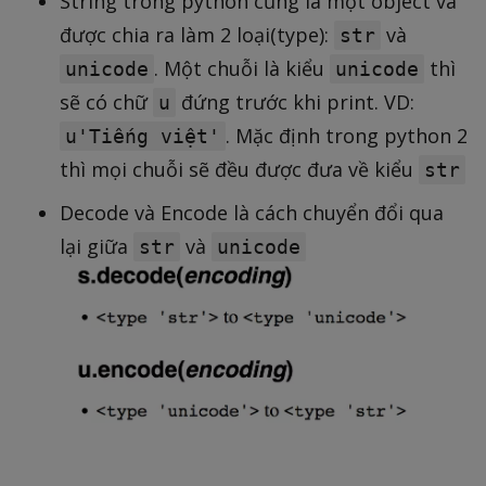
String trong python cũng là một object và
được chia ra làm 2 loại(type):
và
str
. Một chuỗi là kiểu
thì
unicode
unicode
sẽ có chữ
đứng trước khi print. VD:
u
. Mặc định trong python 2
u'Tiếng việt'
thì mọi chuỗi sẽ đều được đưa về kiểu
str
Decode và Encode là cách chuyển đổi qua
lại giữa
và
str
unicode