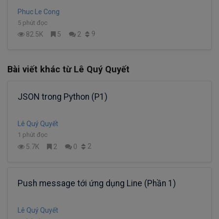
Phuc Le Cong
5 phút đọc
9
82.5K
5
2
Bài viết khác từ Lê Quý Quyết
JSON trong Python (P1)
Lê Quý Quyết
1 phút đọc
2
5.7K
2
0
Push message tới ứng dụng Line (Phần 1)
Lê Quý Quyết