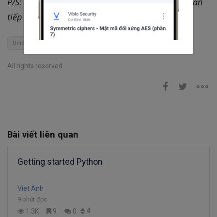
P/S: Mình tạm dừng ở đây và sẽ quay trở lại ở phần
tiếp theo
Unicode
SHIFT-JIS
UTF-8
Python
All rights reserved
Bài viết liên quan
Getting started Python
Viet Anh
9 phút đọc
4
1.3K
9
0