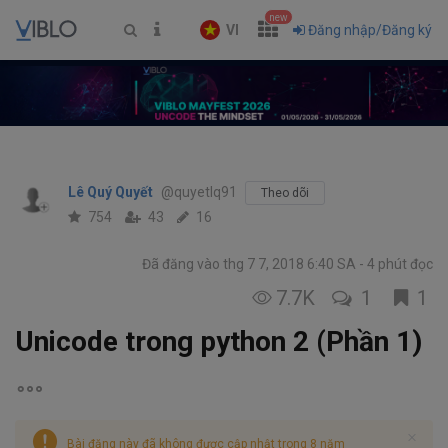
new
VI
Đăng nhập/Đăng ký
Lê Quý Quyết
@quyetlq91
Theo dõi
754
43
16
Đã đăng vào thg 7 7, 2018 6:40 SA
4 phút đọc
7.7K
1
1
Unicode trong python 2 (Phần 1)
Bài đăng này đã không được cập nhật trong 8 năm