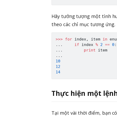
Hãy tưởng tượng một tình hu
theo các chỉ mục tương ứng. 
>>
>
for
 index
,
 item 
in
enu
.
.
.
if
 index 
%
2
==
0
:
.
.
.
print
.
.
.
10
12
14
Thực hiện một lện
Tại một vài thời điểm, bạn c