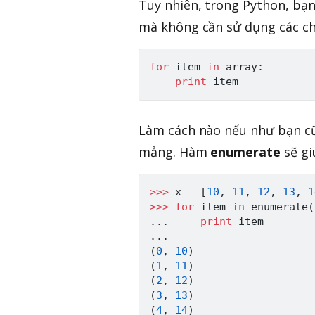
Tuy nhiên, trong Python, bạn
mà không cần sử dụng các chỉ
for
 item 
in
 array
:
print
Làm cách nào nếu như bạn cũ
mảng. Hàm
enumerate
sẽ gi
>>
>
 x 
=
[
10
,
11
,
12
,
13
,
1
>>
>
for
 item 
in
enumerate
(
.
.
.
print
.
.
.
(
0
,
10
)
(
1
,
11
)
(
2
,
12
)
(
3
,
13
)
(
4
,
14
)