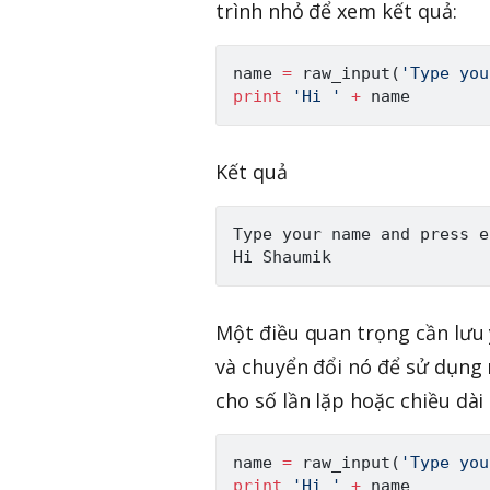
trình nhỏ để xem kết quả:
name 
=
raw_input
(
'Type you
print
'Hi '
+
Kết quả
Type your name and press e
Một điều quan trọng cần lưu ý
và chuyển đổi nó để sử dụng
cho số lần lặp hoặc chiều dài
name 
=
raw_input
(
'Type you
print
'Hi '
+
 name
