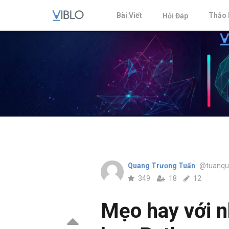
Bài Viết
Thảo 
Hỏi Đáp
Quang Trương Tuấn
@tuanqu
349
18
12
Mẹo hay với n