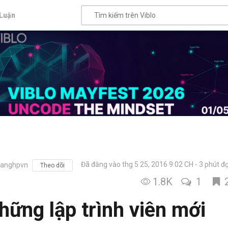
Luận
Đã đăng vào thg 5 25, 2016 9:02 CH
3 phút đ
anghpvn
Theo dõi
1.8K
1
hững lập trình viên mới