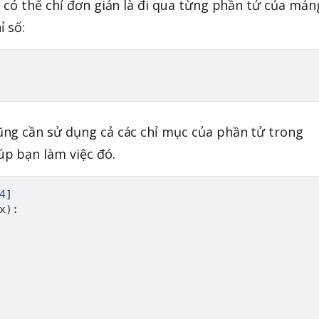
 có thể chỉ đơn giản là đi qua từng phần tử của mản
 số:
ng cần sử dụng cả các chỉ mục của phần tử trong
úp bạn làm việc đó.
4
]
x
)
: