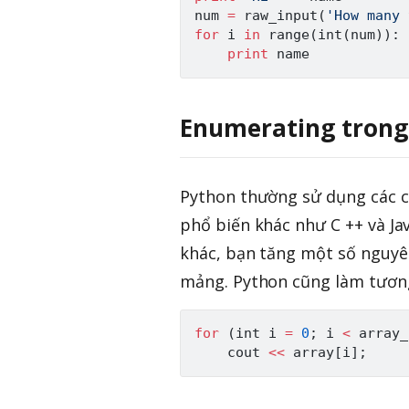
num 
=
raw_input
(
'How many 
for
 i 
in
range
(
int
(
num
)
)
:
print
Enumerating trong
Python thường sử dụng các cá
phổ biến khác như C ++ và J
khác, bạn tăng một số nguyê
mảng. Python cũng làm tươn
for
(
int
 i 
=
0
;
 i 
<
 array_
    cout 
<<
 array
[
i
]
;