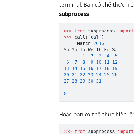
terminal. Bạn có thể thực hi
subprocess
>>
>
from
 subprocess 
import
>>
>
 call
(
'cal'
)
     March 
2016
Su Mo Tu We Th Fr Sa

1
2
3
4
5
6
7
8
9
10
11
12
13
14
15
16
17
18
19
20
21
22
23
24
25
26
27
28
29
30
31
0
Hoặc bạn có thể thực hiện lện
>>
>
from
 subprocess 
import