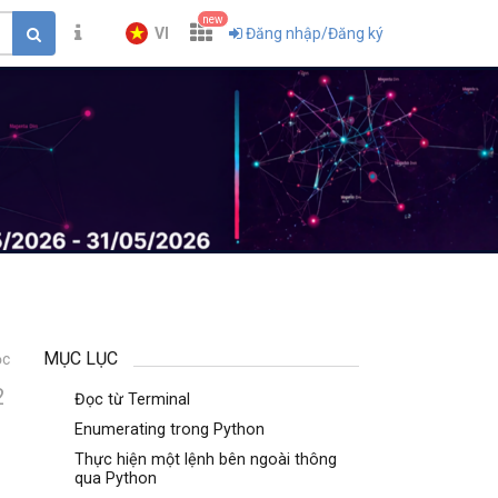
new
VI
Đăng nhập/Đăng ký
MỤC LỤC
ọc
2
Đọc từ Terminal
Enumerating trong Python
Thực hiện một lệnh bên ngoài thông
qua Python