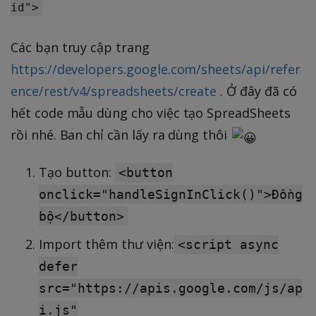
id">
Các bạn truy cập trang
https://developers.google.com/sheets/api/refer
ence/rest/v4/spreadsheets/create
. Ở đây đã có
hết code mẫu dùng cho việc tạo SpreadSheets
rồi nhé. Ban chỉ cần lấy ra dùng thôi
Tạo button:
<button
onclick="handleSignInClick()">Đồng
bộ</button>
Import thêm thư viện:
<script async
defer
src="https://apis.google.com/js/ap
i.js"