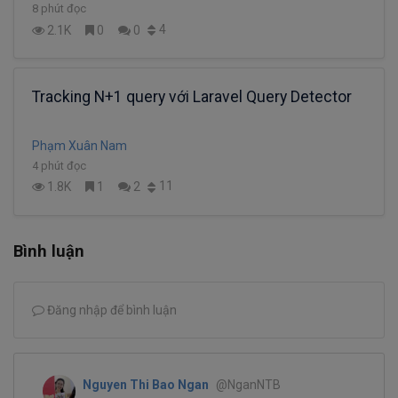
8 phút đọc
4
2.1K
0
0
Tracking N+1 query với Laravel Query Detector
Phạm Xuân Nam
4 phút đọc
11
1.8K
1
2
Bình luận
Đăng nhập để bình luận
Nguyen Thi Bao Ngan
@NganNTB