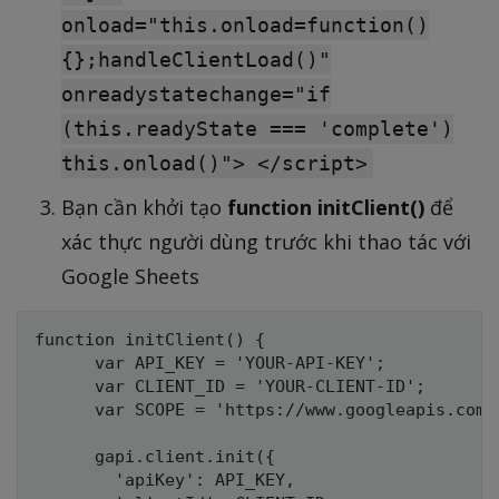
onload="this.onload=function()
{};handleClientLoad()"
onreadystatechange="if
(this.readyState === 'complete')
this.onload()"> </script>
Bạn cần khởi tạo
function initClient()
để
xác thực người dùng trước khi thao tác với
Google Sheets
function initClient() {

      var API_KEY = 'YOUR-API-KEY';

      var CLIENT_ID = 'YOUR-CLIENT-ID';

      var SCOPE = 'https://www.googleapis.com/a
      gapi.client.init({

        'apiKey': API_KEY,
