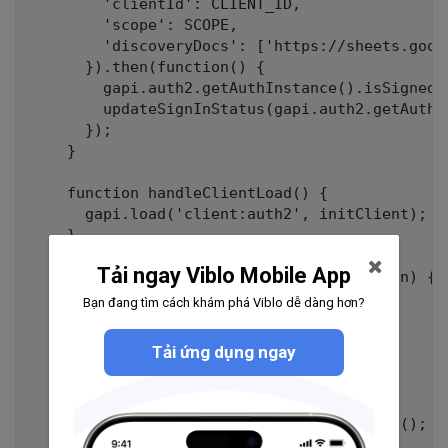
        'clientId': CLIENT_ID,

        'scope': SCOPE,

        'discoveryDocs': ['https://sheets.goog
      }).then(function() {

        gapi.auth2.getAuthInstance().isSignedI
        updateSignInStatus(gapi.auth2.getAuthI
      });

    }

    function handleClientLoad() {

      gapi.load('client:auth2', initClient);

    }

Tải ngay Viblo Mobile App
    function updateSignInStatus(isSignedIn) {

      if (isSignedIn) {

Bạn đang tìm cách khám phá Viblo dễ dàng hơn?
        createSheet();

      }

Tải ứng dụng ngay
    }

    function handleSignInClick(event) {

      gapi.auth2.getAuthInstance().signIn();
