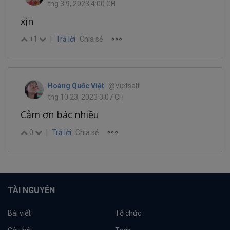
thg 3 9, 2023 4:00 CH
xịn
+1
|
Trả lời
Chia sẻ
Hoàng Quốc Việt
@Vietsalt
thg 10 23, 2023 3:07 CH
Cảm ơn bác nhiều
0
|
Trả lời
Chia sẻ
TÀI NGUYÊN
Bài viết
Tổ chức