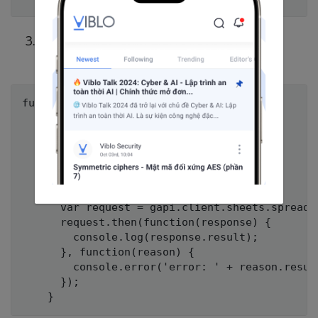
Sau khi xác thực thì chúng ta sẽ tạo
SpreadSheets:
function createSheet() {

      var spreadsheetBody = {

        "properties": {

            "title": "YOUR-SHEET-NAME",

        },

      };

      var request = gapi.client.sheets.spreads
      request.then(function(response) {

        console.log(response.result);

      }, function(reason) {

        console.error('error: ' + reason.result
      });
