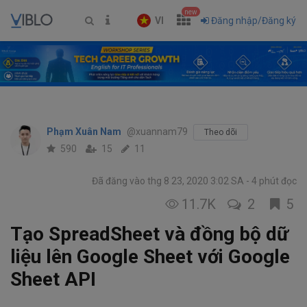
new
VI
Đăng nhập/Đăng ký
Phạm Xuân Nam
@xuannam79
Theo dõi
590
15
11
Đã đăng vào thg 8 23, 2020 3:02 SA
4 phút đọc
11.7K
2
5
Tạo SpreadSheet và đồng bộ dữ
liệu lên Google Sheet với Google
Sheet API