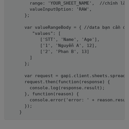
        range: 'YOUR_SHEET_NAME',  //chính là 
        valueInputOption: 'RAW', 

      };

      var valueRangeBody = { //data bạn cần đồn
         "values": [

            ['STT', 'Name', 'Age'],

            ['1', 'Nguyễn A', 12],

            ['2', 'Phan B', 13]

        ]

      };

      var request = gapi.client.sheets.spreads
      request.then(function(response) {

        console.log(response.result);

      }, function(reason) {

        console.error('error: ' + reason.result
      });
