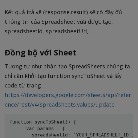
Kết quả trả về (response.result) sẽ có đầy đủ
thông tin của SpreadSheet vừa được tạo:
spreadsheetId, spreadsheetUrl, ....
Đồng bộ với Sheet
Tương tự như phần tạo SpreadSheets chúng ta
chỉ cần khởi tạo function syncToSheet và lấy
code từ trang
https://developers.google.com/sheets/api/refer
ence/rest/v4/spreadsheets.values/update
function syncToSheet() {

      var params = {

        spreadsheetId: 'YOUR_SPREADSHEET_ID', 