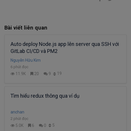
Bài viết liên quan
Auto deploy Node.js app lên server qua SSH với
GitLab CI/CD và PM2
Nguyễn Hữu Kim
6 phút đọc
19
11.9K
20
9
Tìm hiểu redux thông qua ví dụ
anchan
2 phút đọc
5
5.0K
6
0