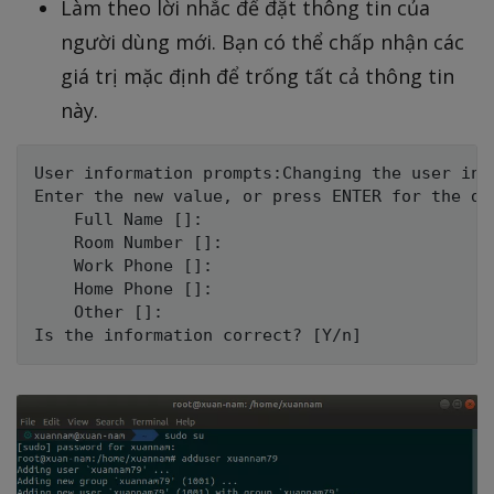
Làm theo lời nhắc để đặt thông tin của
người dùng mới. Bạn có thể chấp nhận các
giá trị mặc định để trống tất cả thông tin
này.
User information prompts:Changing the user info
Enter the new value, or press ENTER for the def
    Full Name []:

    Room Number []:

    Work Phone []:

    Home Phone []:

    Other []:
