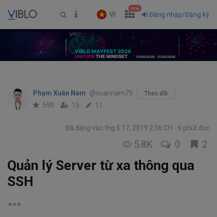
new
VI
Đăng nhập/Đăng ký
Phạm Xuân Nam
@xuannam79
Theo dõi
590
15
11
Đã đăng vào thg 5 17, 2019 2:06 CH
6 phút đọc
5.8K
0
2
Quản lý Server từ xa thông qua
SSH