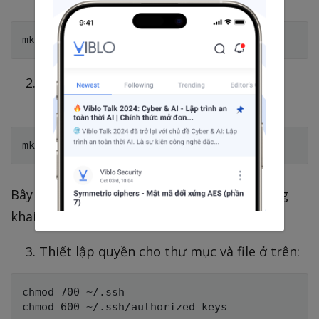
Tạo file authorized_keys trong thư mục
.ssh vừa tạo ở trên:
Bây giờ bạn cần copy nội dung của khóa công
khai (public key) vào đây và lưu lại.
Thiết lập quyền cho thư mục và file ở trên:
chmod 700 ~/.ssh
