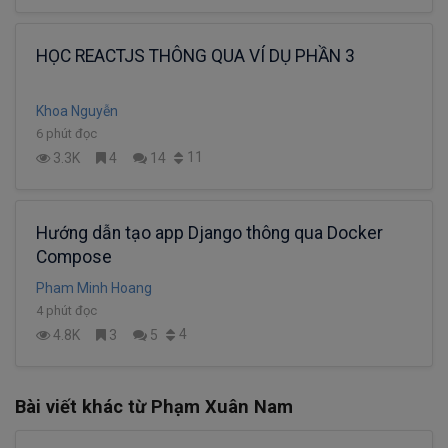
HỌC REACTJS THÔNG QUA VÍ DỤ PHẦN 3
Khoa Nguyễn
6 phút đọc
11
3.3K
4
14
Hướng dẫn tạo app Django thông qua Docker
Compose
Pham Minh Hoang
4 phút đọc
4
4.8K
3
5
Bài viết khác từ Phạm Xuân Nam