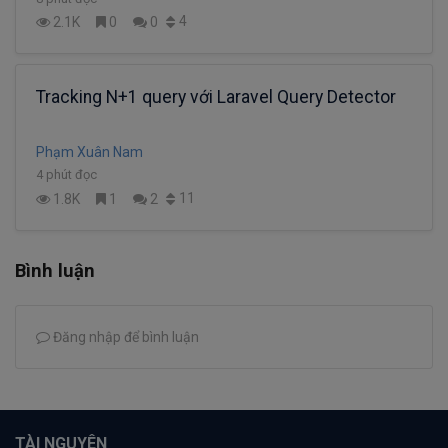
4
2.1K
0
0
Tracking N+1 query với Laravel Query Detector
Phạm Xuân Nam
4 phút đọc
11
1.8K
1
2
Bình luận
Đăng nhập để bình luận
TÀI NGUYÊN