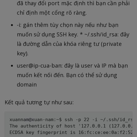
đã thay đổi port mặc định thì bạn cần phải
chỉ định một cổng rõ ràng.
-i: gán thêm tùy chọn này nếu như bạn
muốn sử dụng SSH key. * ~/.ssh/id_rsa: đây
là đường dẫn của khóa riêng tư (private
key).
user@ip-cua-ban: đây là user và IP mà bạn
muốn kết nối đến. Bạn có thể sử dụng
domain
Kết quả tương tự như sau:
xuannam@xuan-nam:~$ ssh -p 22 -i ~/.ssh/id_rsa 
The authenticity of host '127.0.0.1 (127.0.0.1
ECDSA key fingerprint is 16:fc:ce:ee:0a:f2:52: