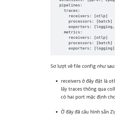
  pipelines:

    traces:

      receivers: 
[
otlp
]
      processors: 
[
batch
]
      exporters: 
[
logging,
    metrics:

      receivers: 
[
otlp
]
      processors: 
[
batch
]
      exporters: 
[
logging
]
Sơ lượt về file config như sau
receivers ở đây đặt là ot
lấy traces thông qua coll
có hai port mặc định cho
Ở đây đã cấu hình sẵn Zi