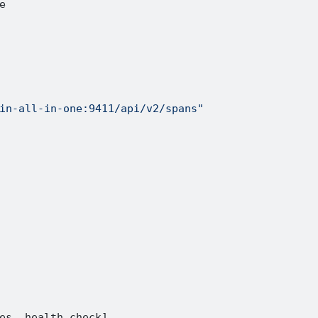


in-all-in-one:9411/api/v2/spans"
es, health_check
]