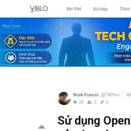
Bài Viết
Thảo 
Hỏi Đáp
Noah Francis
@TNPhuc
Th
26
2
2
Sử dụng OpenT