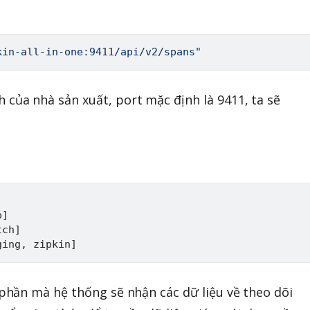
kin-all-in-one:9411/api/v2/spans"
 của nhà sản xuất, port mặc định là 9411, ta sẽ
p
]
tch
]
ging, zipkin
]
phần mà hệ thống sẽ nhận các dữ liệu về theo dõi