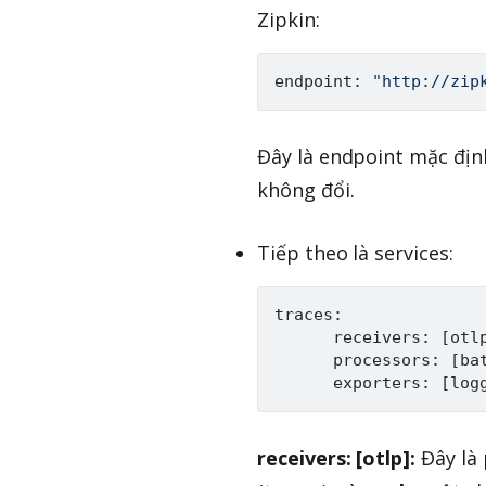
Zipkin:
endpoint: 
"http://zip
Đây là endpoint mặc định
không đổi.
Tiếp theo là services:
traces:

      receivers: 
[
otl
      processors: 
[
ba
      exporters: 
[
log
receivers: [otlp]:
Đây là 