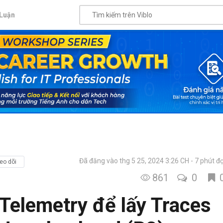
Luận
Đã đăng vào thg 5 25, 2024 3:26 CH
7 phút đ
eo dõi
861
0
elemetry để lấy Traces