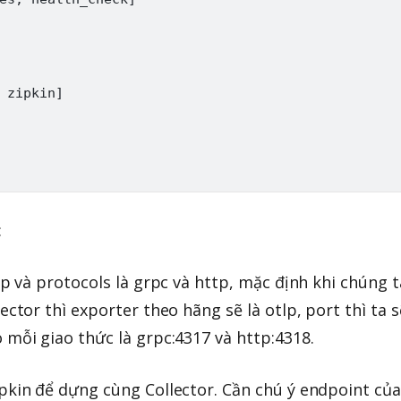
 zipkin
]
:
lp và protocols là grpc và http, mặc định khi chúng t
ector thì exporter theo hãng sẽ là otlp, port thì ta s
 mỗi giao thức là grpc:4317 và http:4318.
pkin để dựng cùng Collector. Cần chú ý endpoint của