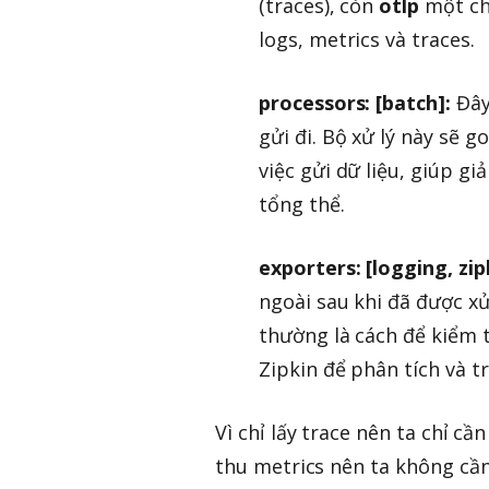
(traces), còn
otlp
một chu
logs, metrics và traces.
processors: [batch]:
Đây 
gửi đi. Bộ xử lý này sẽ g
việc gửi dữ liệu, giúp g
tổng thể.
exporters: [logging, zip
ngoài sau khi đã được xử
thường là cách để kiểm t
Zipkin để phân tích và t
Vì chỉ lấy trace nên ta chỉ c
thu metrics nên ta không cần