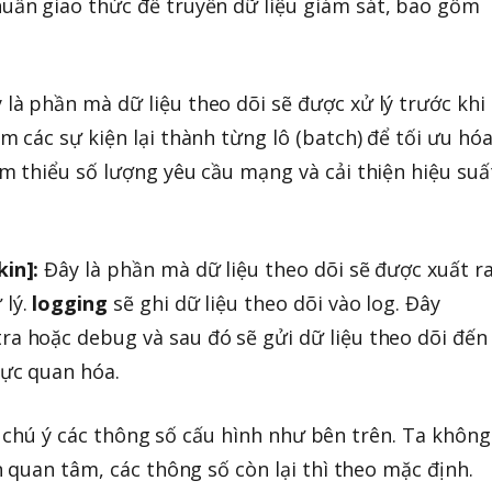
ẩn giao thức để truyền dữ liệu giám sát, bao gồm
là phần mà dữ liệu theo dõi sẽ được xử lý trước khi
om các sự kiện lại thành từng lô (batch) để tối ưu hó
iảm thiểu số lượng yêu cầu mạng và cải thiện hiệu suấ
kin]:
Đây là phần mà dữ liệu theo dõi sẽ được xuất r
 lý.
logging
sẽ ghi dữ liệu theo dõi vào log. Đây
ra hoặc debug và sau đó sẽ gửi dữ liệu theo dõi đến
rực quan hóa.
ần chú ý các thông số cấu hình như bên trên. Ta không
 quan tâm, các thông số còn lại thì theo mặc định.