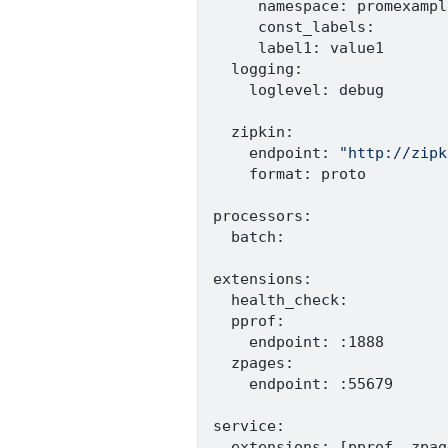
     namespace: promexample
     const_labels:

     label1: value1

  logging:

    loglevel: debug

  zipkin:

    endpoint: 
"http://zipk
    format: proto

processors:

  batch:

extensions:

  health_check:

  pprof:

    endpoint: :1888

  zpages:

    endpoint: :55679

service:

  extensions: 
[
pprof, zpag