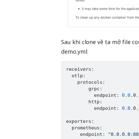
Sau khi clone về ta mở file con
demo.yml:
receivers:

  otlp:

    protocols:

        grpc:

          endpoint: 
0.0
.0.
        http:

          endpoint: 
0.0
.0.
exporters:

  prometheus:

     endpoint: 
"0.0.0.0:88