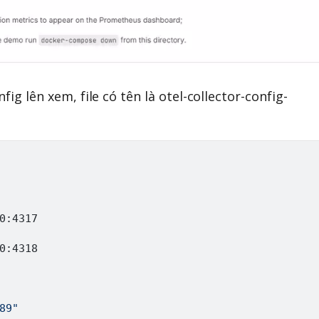
fig lên xem, file có tên là otel-collector-config-
0:4317

0:4318

89"