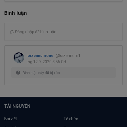
Bình luận
Đăng nhập để bình luận
loizennumone
@loizennum1
thg 12 9, 2020 3:56 CH
Bình luận này đã bị xóa
TÀI NGUYÊN
Bài viết
Tổ chức