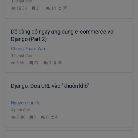
15 phút đọc
39
18.3K
31
14
Dễ dàng có ngay ứng dụng e-commerce với
Django (Part 2)
Chung Pham Van
19 phút đọc
30
6.5K
21
3
Django: Đưa URL vào "khuôn khổ"
Nguyen Huu Hai
4 phút đọc
4
3.4K
4
0