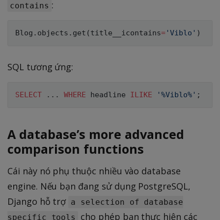
:
contains
Blog
.
objects
.
get
(
title__icontains
=
'Viblo'
)
SQL tương ứng:
SELECT
.
.
.
WHERE
 headline 
ILIKE
'%Viblo%'
;
A database’s more advanced
comparison functions
Cái này nó phụ thuộc nhiều vào database
engine. Nếu bạn đang sử dụng PostgreSQL,
Django hỗ trợ
a selection of database
cho phép bạn thực hiện các
specific tools