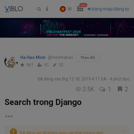
new
VI
Đăng nhập/Đăng ký
Ha Hao Minh
@minhhahao
Theo dõi
961
41
32
Đã đăng vào thg 12 18, 2019 4:11 SA
4 phút đọc
2.5K
1
2
Search trong Django
Bài đăng này đã không được cập nhật trong 6 năm