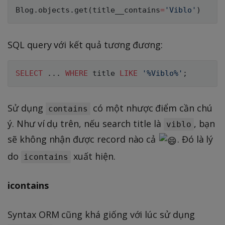
Blog
.
objects
.
get
(
title__contains
=
'Viblo'
)
SQL query với kết quả tương đương:
SELECT
.
.
.
WHERE
 title 
LIKE
'%Viblo%'
;
Sử dụng
có một nhược điểm cần chú
contains
ý. Như ví dụ trên, nếu search title là
, bạn
viblo
sẽ không nhận được record nào cả
. Đó là lý
do
xuất hiện.
icontains
icontains
Syntax ORM cũng khá giống với lúc sử dụng