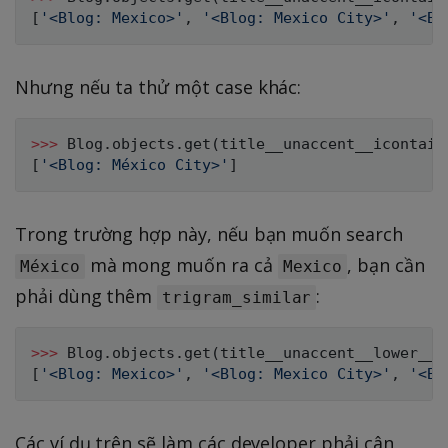
[
'<Blog: Mexico>'
,
'<Blog: Mexico City>'
,
'<Bl
Nhưng nếu ta thử một case khác:
>>
>
 Blog
.
objects
.
get
(
title__unaccent__icontain
[
'<Blog: México City>'
]
Trong trường hợp này, nếu bạn muốn search
mà mong muốn ra cả
, bạn cần
México
Mexico
phải dùng thêm
:
trigram_similar
>>
>
 Blog
.
objects
.
get
(
title__unaccent__lower__t
[
'<Blog: Mexico>'
,
'<Blog: Mexico City>'
,
'<Bl
Các ví dụ trên sẽ làm các developer phải cân