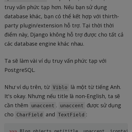
truy vấn phức tạp hơn. Nếu bạn sử dụng
database khác, bạn có thể kết hợp với thirth-
party plugin/extension hỗ trợ. Tại thời thời
điểm này, Django không hỗ trợ được cho tất cả
các database engine khác nhau.
Ta sẽ làm vài ví dụ truy vấn phức tạp với
PostgreSQL.
Như ví dụ trên, từ
là một từ tiếng Anh.
Viblo
It's okay. Nhưng nếu title là non-English, ta sẽ
cần thêm
.
được sử dụng
unaccent
unaccent
cho
and
:
CharField
TextField
>>
>
 Blog
.
objects
.
get
(
title__unaccent__icontain