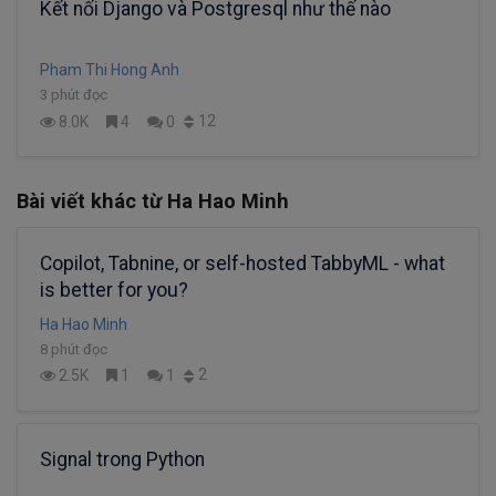
Kết nối Django và Postgresql như thế nào
Pham Thi Hong Anh
3 phút đọc
12
8.0K
4
0
Bài viết khác từ Ha Hao Minh
Copilot, Tabnine, or self-hosted TabbyML - what
is better for you?
Ha Hao Minh
8 phút đọc
2
2.5K
1
1
Signal trong Python