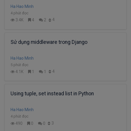
Ha Hao Minh
4 phút đọc
4
3.4K
4
2
Sử dụng middleware trong Django
Ha Hao Minh
5 phút đọc
4
4.1K
1
1
Using tuple, set instead list in Python
Ha Hao Minh
4 phút đọc
3
490
0
0