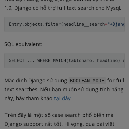
1.9, Django có hỗ trợ full text search cho Mysql.
Entry
.
objects
.
filter
(
headline__search
=
"+Django
SQL equivalent:
SELECT 
.
.
.
 WHERE MATCH
(
tablename
,
 headline
)
 AG
Mặc định Django sử dụng
for full
BOOLEAN MODE
text searches. Nếu bạn muốn sử dụng tính năng
này, hãy tham khảo
tại đây
Trên đây là một số case search phổ biến mà
Django support rất tốt. Hi vọng, qua bài viết