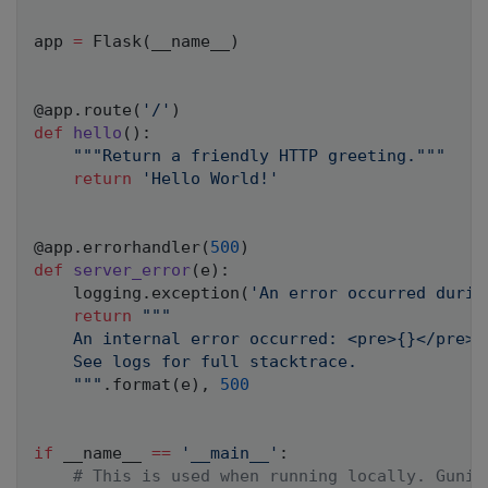
app 
=
 Flask
(
__name__
)
@app
.
route
(
'/'
)
def
hello
(
)
:
"""Return a friendly HTTP greeting."""
return
'Hello World!'
@app
.
errorhandler
(
500
)
def
server_error
(
e
)
:
    logging
.
exception
(
'An error occurred durin
return
"""

    An internal error occurred: <pre>{}</pre>

    See logs for full stacktrace.

    """
.
format
(
e
)
,
500
if
 __name__ 
==
'__main__'
:
# This is used when running locally. Gunic