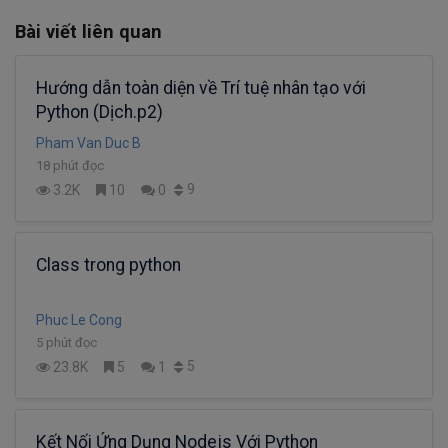
Bài viết liên quan
Hướng dẫn toàn diện về Trí tuệ nhân tạo với
Python (Dịch.p2)
Pham Van Duc B
18 phút đọc
9
3.2K
10
0
Class trong python
Phuc Le Cong
5 phút đọc
5
23.8K
5
1
Kết Nối Ứng Dụng Nodejs Với Python