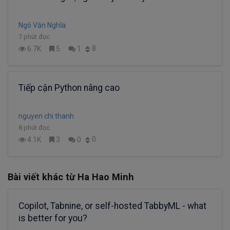
Ngô Văn Nghĩa
7 phút đọc
8
6.7K
5
1
Tiếp cận Python nâng cao
nguyen chi thanh
8 phút đọc
0
4.1K
3
0
Bài viết khác từ Ha Hao Minh
Copilot, Tabnine, or self-hosted TabbyML - what
is better for you?