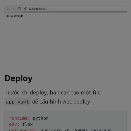
Deploy
Trước khi deploy, bạn cần tạo một file
để cấu hình việc deploy
app.yaml
runtime
:
env
:
entrypoint
:
 gunicorn 
-
b 
:
$PORT main
:
app
