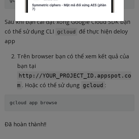
Sau khi bạn cài đặt xong Google Cloud SDK bạn
có thể sử dụng CLI
để thực hiện deloy
gcloud
app
Trên browser bạn có thể xem kết quả của
bạn tại
http://YOUR_PROJECT_ID.appspot.co
. Hoặc có thể sử dụng
:
m
gcloud
Đã hoàn thành!!