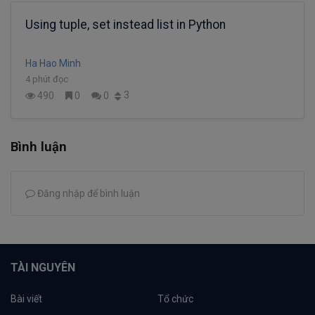
Using tuple, set instead list in Python
Ha Hao Minh
4 phút đọc
3
490
0
0
Bình luận
Đăng nhập để bình luận
TÀI NGUYÊN
Bài viết
Tổ chức