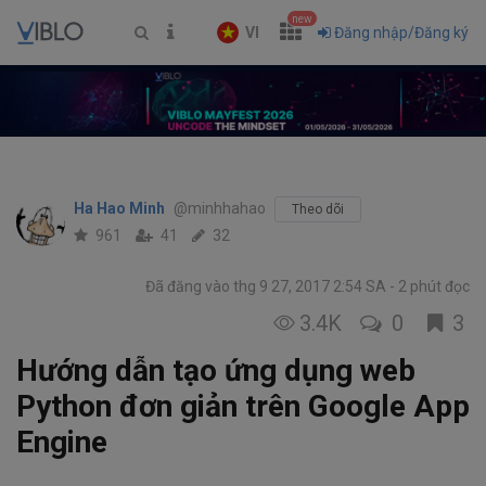
new
VI
Đăng nhập/Đăng ký
Ha Hao Minh
@minhhahao
Theo dõi
961
41
32
Đã đăng vào thg 9 27, 2017 2:54 SA
2 phút đọc
3.4K
0
3
Hướng dẫn tạo ứng dụng web
Python đơn giản trên Google App
Engine