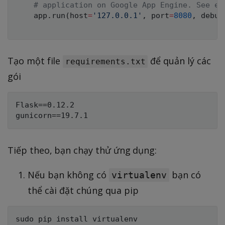
# application on Google App Engine. See en
    app
.
run
(
host
=
'127.0.0.1'
,
 port
=
8080
,
 debug
Tạo một file
để quản lý các
requirements.txt
gói
Flask==0.12.2

Tiếp theo, bạn chạy thử ứng dụng:
Nếu bạn không có
bạn có
virtualenv
thể cài đặt chúng qua pip