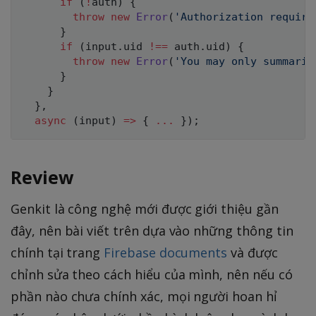
if
(
!
auth
)
{
throw
new
Error
(
'Authorization require
}
if
(
input
.
uid 
!==
 auth
.
uid
)
{
throw
new
Error
(
'You may only summariz
}
}
}
,
async
(
input
)
=>
{
...
}
)
;
Review
Genkit là công nghệ mới được giới thiệu gần
đây, nên bài viết trên dựa vào những thông tin
chính tại trang
Firebase documents
và được
chỉnh sửa theo cách hiểu của mình, nên nếu có
phần nào chưa chính xác, mọi người hoan hỉ