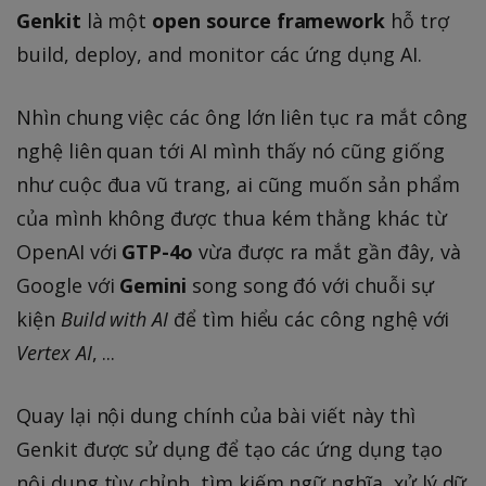
Genkit
là một
open source framework
hỗ trợ
build, deploy, and monitor các ứng dụng AI.
Nhìn chung việc các ông lớn liên tục ra mắt công
nghệ liên quan tới AI mình thấy nó cũng giống
như cuộc đua vũ trang, ai cũng muốn sản phẩm
của mình không được thua kém thằng khác từ
OpenAI với
GTP-4o
vừa được ra mắt gần đây, và
Google với
Gemini
song song đó với chuỗi sự
kiện
Build with AI
để tìm hiểu các công nghệ với
Vertex AI
, ...
Quay lại nội dung chính của bài viết này thì
Genkit được sử dụng để tạo các ứng dụng tạo
nội dung tùy chỉnh, tìm kiếm ngữ nghĩa, xử lý dữ