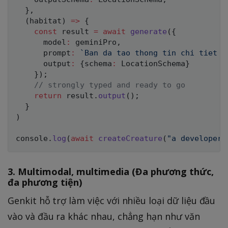
}
,
(
habitat
)
=>
{
const
 result 
=
await
generate
(
{
      model
:
 geminiPro
,
      prompt
:
`
Ban da tao thong tin chi tiet c
      output
:
{
schema
:
 LocationSchema
}
}
)
;
// strongly typed and ready to go
return
 result
.
output
(
)
;
}
)
console
.
log
(
await
createCreature
(
"a developer 
3. Multimodal, multimedia (Đa phương thức,
đa phương tiện)
Genkit hỗ trợ làm việc với nhiều loại dữ liệu đầu
vào và đầu ra khác nhau, chẳng hạn như văn