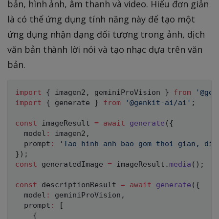
bản, hình ảnh, âm thanh và video. Hiểu đơn giản
là có thể ứng dụng tính năng này để tạo một
ứng dụng nhận dạng đối tượng trong ảnh, dịch
văn bản thành lời nói và tạo nhạc dựa trên văn
bản.
import
{
 imagen2
,
 geminiProVision 
}
from
'@gen
import
{
 generate 
}
from
'@genkit-ai/ai'
;
const
 imageResult 
=
await
generate
(
{
  model
:
 imagen2
,
  prompt
:
'Tao hinh anh bao gom thoi gian, dia
}
)
;
const
 generatedImage 
=
 imageResult
.
media
(
)
;
const
 descriptionResult 
=
await
generate
(
{
  model
:
 geminiProVision
,
  prompt
:
[
{