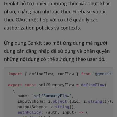
Genkit hỗ trợ nhiều phương thức xác thực khác
nhau, chẳng hạn như xác thực Firebase và xác
thực OAuth kết hợp với cơ chế quản lý các
authorization policies và contexts.
Ứng dụng Genkit tạo một ứng dụng mà người
dùng cần đăng nhập để sử dụng và phân quyền
những nội dung có thể sử dụng theo user đó.
import
{
 defineFlow
,
 runFlow 
}
from
'@genkit-a
export
const
 selfSummaryFlow 
=
defineFlow
(
{
    name
:
'selfSummaryFlow'
,
    inputSchema
:
 z
.
object
(
{
uid
:
 z
.
string
(
)
}
)
,
    outputSchema
:
 z
.
string
(
)
,
authPolicy
:
(
auth
,
 input
)
=>
{