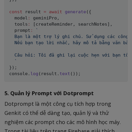
const
 result 
=
await
generate
(
{
  model
:
 geminiPro
,
  tools
:
[
createReminder
,
 searchNotes
]
,
  prompt
:
`
  Bạn là một trợ lý ghi chú. Sử dụng các công 
  Nếu bạn tạo lời nhắc, hãy mô tả bằng văn bản
  Câu hỏi: Tôi đã ghi lại cuộc hẹn với bạn tôi
`
}
)
;
console
.
log
(
result
.
text
(
)
)
;
5. Quản lý Prompt với Dotprompt
Dotprompt là một công cụ tích hợp trong
Genkit có thể dễ dàng tạo, quản lý và thử
nghiệm các prompt cho các mô hình học máy.
Trong tài liệu trên trang Firebase giải thích