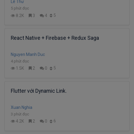
Lê Thư
5 phút đọc
5
8.2K
3
4
React Native + Firebase + Redux Saga
Nguyen Manh Duc
4 phút đọc
5
1.5K
2
0
Flutter với Dynamic Link.
Xuan Nghia
3 phút đọc
6
4.2K
2
0