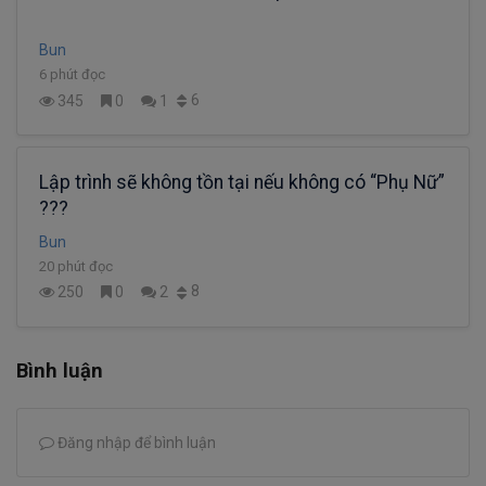
Bun
6 phút đọc
6
345
0
1
Lập trình sẽ không tồn tại nếu không có “Phụ Nữ”
???
Bun
20 phút đọc
8
250
0
2
Bình luận
Đăng nhập để bình luận