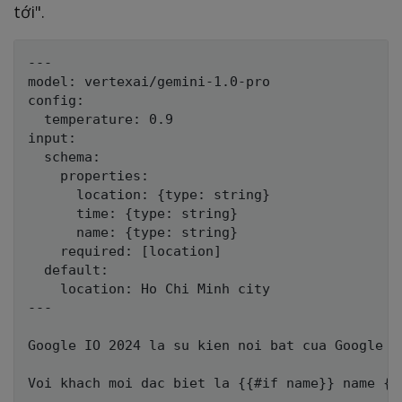
tới".
---

model: vertexai/gemini-1.0-pro

config:

  temperature: 0.9

input:

  schema:

    properties:

      location: {type: string}

      time: {type: string}

      name: {type: string}

    required: [location]

  default:

    location: Ho Chi Minh city

---

Google IO 2024 la su kien noi bat cua Google s