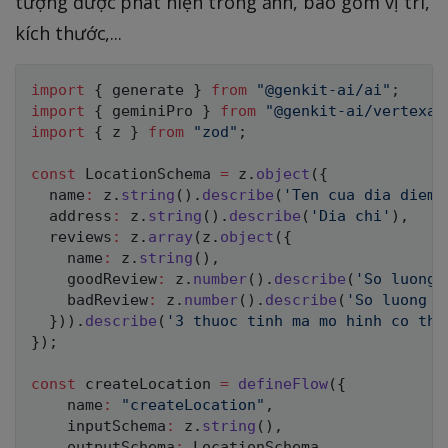
tượng được phát hiện trong ảnh, bao gồm vị trí,
kích thước,...
import
{
 generate 
}
from
"@genkit-ai/ai"
;
import
{
 geminiPro 
}
from
"@genkit-ai/vertexai
import
{
 z 
}
from
"zod"
;
const
 LocationSchema 
=
 z
.
object
(
{
  name
:
 z
.
string
(
)
.
describe
(
'Ten cua dia diem'
  address
:
 z
.
string
(
)
.
describe
(
'Dia chi'
)
,
  reviews
:
 z
.
array
(
z
.
object
(
{
    name
:
 z
.
string
(
)
,
    goodReview
:
 z
.
number
(
)
.
describe
(
'So luong 
    badReview
:
 z
.
number
(
)
.
describe
(
'So luong r
}
)
)
.
describe
(
'3 thuoc tinh ma mo hinh co the
}
)
;
const
 createLocation 
=
defineFlow
(
{
    name
:
"createLocation"
,
    inputSchema
:
 z
.
string
(
)
,
    outputSchema
:
 LocationSchema
,