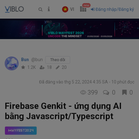
new
VI
Đăng nhập/Đăng ký
Bun
@bun
Theo dõi
1.2K
18
20
Đã đăng vào thg 5 22, 2024 4:35 SA
10 phút đọc
399
0
0
Firebase Genkit - ứng dụng AI
bằng Javascript/Typescript
MayFest2024