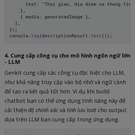
      text
:
'Thoi gian, dia diem va thong tin 
}
,
{
 media
:
 generatedImage 
}
,
]
,
}
)
;
console
.
log
(
descriptionResult
.
text
(
)
)
;
4. Cung cấp công cụ cho mô hình ngôn ngữ lớn
- LLM
Genkit cung cấp các công cụ đặc biệt cho LLM,
như khả năng truy cập vào bộ nhớ và ngữ cảnh
để tạo ra kết quả tốt hơn. Ví dụ khi build
chatbot bạn có thể ứng dụng tính năng này để
cải thiện
độ chính xác
và
tính lưu loát
cho output
dựa trên LLM bạn cung cấp trong ứng dụng.