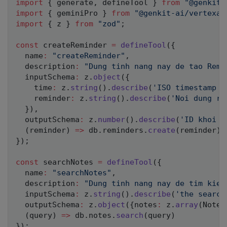
import
{
 generate
,
 defineTool 
}
from
"@genkit-
import
{
 geminiPro 
}
from
"@genkit-ai/vertexai
import
{
 z 
}
from
"zod"
;
const
 createReminder 
=
defineTool
(
{
  name
:
"createReminder"
,
  description
:
"Dung tinh nang nay de tao Remi
  inputSchema
:
 z
.
object
(
{
    time
:
 z
.
string
(
)
.
describe
(
'ISO timestamp s
    reminder
:
 z
.
string
(
)
.
describe
(
'Noi dung re
}
)
,
  outputSchema
:
 z
.
number
(
)
.
describe
(
'ID khoi t
(
reminder
)
=>
 db
.
reminders
.
create
(
reminder
)
}
)
;
const
 searchNotes 
=
defineTool
(
{
  name
:
"searchNotes"
,
  description
:
"Dung tinh nang nay de tim kiem
  inputSchema
:
 z
.
string
(
)
.
describe
(
'the search
  outputSchema
:
 z
.
object
(
{
notes
:
 z
.
array
(
NoteS
(
query
)
=>
 db
.
notes
.
search
(
query
)
}
)
;