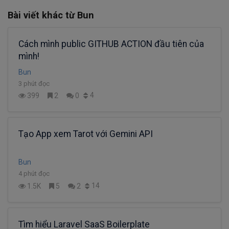
Bài viết khác từ Bun
Cách mình public GITHUB ACTION đầu tiên của
mình!
Bun
3 phút đọc
4
399
2
0
Tạo App xem Tarot với Gemini API
Bun
4 phút đọc
14
1.5K
5
2
Tìm hiểu Laravel SaaS Boilerplate