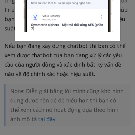
ứng dụng của bạn tương tác với các dịch vụ của
Firebase và các mô hình học máy. Điều này giúp
bạn gỡ lỗi ứng dụng của mình và cải thiện hiệu
suất.
Nếu bạn đang xây dựng chatbot thì bạn có thể
xem được chatbot của bạn đang xử lý các yêu
cầu của người dùng và xác định bất kỳ vấn đề
nào về độ chính xác hoặc hiệu suất.
Note: Diễn giải bằng lời mình cũng khó hình
dung được nên để dễ hiểu hơn thì bạn có
thể xem cách nó hoạt động dựa theo hình
ảnh mô tả
tại đây