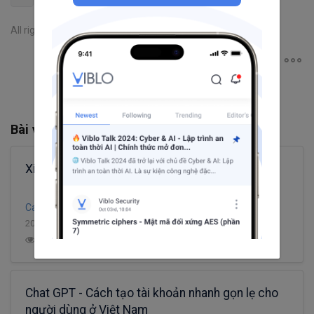
All rights reserved
Bài viết liên quan
Xin Đừng Ngáo AI...
Cao Minh Ngoc
20 phút đọc
90
9.1K
18
12
Chat GPT - Cách tạo tài khoản nhanh gọn lẹ cho
người dùng ở Việt Nam