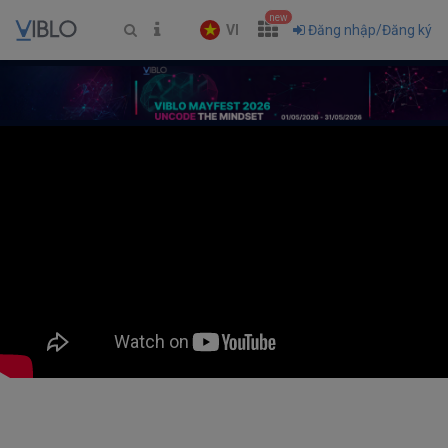
new
VI
Đăng nhập/Đăng ký