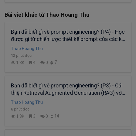
Bài viết khác từ Thao Hoang Thu
Bạn đã biết gì về prompt engineering? (P4) - Học
được gì từ chiến lược thiết kế prompt của các kỹ
sư Google?
Thao Hoang Thu
12 phút đọc
7
1.3K
4
0
Bạn đã biết gì về prompt engineering? (P3) - Cải
thiện Retrieval Augmented Generation (RAG) với
query transformation
Thao Hoang Thu
8 phút đọc
14
1.8K
3
0