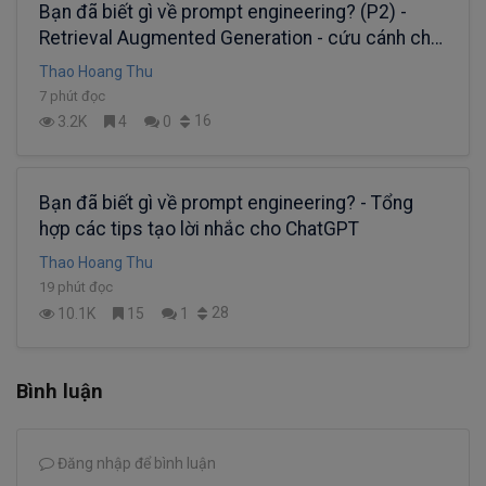
Bạn đã biết gì về prompt engineering? (P2) -
Retrieval Augmented Generation - cứu cánh cho
sự "ảo tưởng" của các LLM
Thao Hoang Thu
7 phút đọc
16
3.2K
4
0
Bạn đã biết gì về prompt engineering? - Tổng
hợp các tips tạo lời nhắc cho ChatGPT
Thao Hoang Thu
19 phút đọc
28
10.1K
15
1
Bình luận
Đăng nhập để bình luận