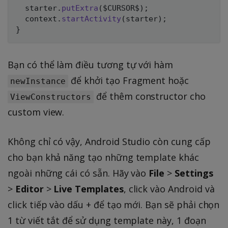
  starter
.
putExtra
(
$CURSOR$
)
;
  context
.
startActivity
(
starter
)
;
}
Bạn có thể làm điều tương tự với hàm
để khởi tạo Fragment hoặc
newInstance
để thêm constructor cho
ViewConstructors
custom view.
Không chỉ có vậy, Android Studio còn cung cấp
cho bạn khả năng tạo những template khác
ngoài những cái có sẵn. Hãy vào
File
>
Settings
>
Editor
>
Live Templates
, click vào Android và
click tiếp vào dấu + để tạo mới. Bạn sẽ phải chọn
1 từ viết tắt để sử dụng template này, 1 đoạn