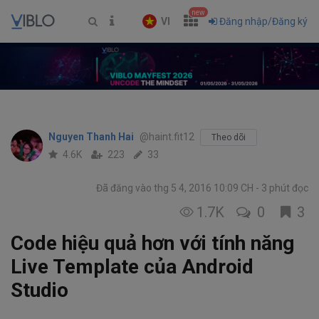
new
VI
Đăng nhập/Đăng ký
Nguyen Thanh Hai
@haint.fit12
Theo dõi
4.6K
223
33
Đã đăng vào thg 5 4, 2016 10:09 CH
3 phút đọc
1.7K
0
3
Code hiệu quả hơn với tính năng
Live Template của Android
Studio