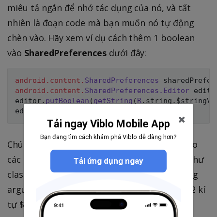
miêu tả ngắn để nhớ tác dụng của nó, và tất
nhiên là đoạn code mà bạn muốn nó tự động
chèn vào. Hãy xem ví dụ cách thêm 1 boolean
vào
SharedPreferences
dưới đây:
android
.
content
.
SharedPreferences
 sharedPrefer
android
.
content
.
SharedPreferences
.
Editor
 edito
editor
.
putBoolean
(
getString
(
R
.
string
.
$stringVa
editor
.
apply
(
)
;
Tải ngay Viblo Mobile App
Bạn đang tìm cách khám phá Viblo dễ dàng hơn?
Chú ý là bạn phải thêm đường dẫn đầy đủ cho
các class cần thiết để tránh lỗi xảy ra (ví dụ như
Tải ứng dụng ngay
class cùng tên nhưng khác package) và những
argument nào cần thay đổi thì cho vào giữa 2 kí
tự $, như
chẳng hạn.
$stringVal$