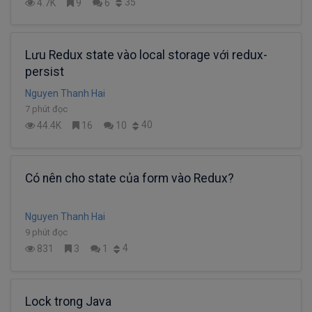
35
4.7K
9
6
Lưu Redux state vào local storage với redux-
persist
Nguyen Thanh Hai
7 phút đọc
40
44.4K
16
10
Có nên cho state của form vào Redux?
Nguyen Thanh Hai
9 phút đọc
4
831
3
1
Lock trong Java