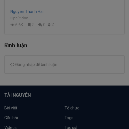
Nguyen Thanh Hai
8 phút đọc
2
6.6K
2
0
Bình luận
Đăng nhập để bình luận
TÀI NGUYÊN
Bài viết
Tổ chức
Câu hỏi
Tags
Videos
Tác giả