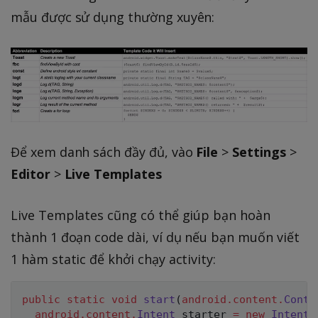
mẫu được sử dụng thường xuyên:
Để xem danh sách đầy đủ, vào
File
>
Settings
>
Editor
>
Live Templates
Live Templates cũng có thể giúp bạn hoàn
thành 1 đoạn code dài, ví dụ nếu bạn muốn viết
1 hàm static để khởi chạy activity:
public
static
void
start
(
android
.
content
.
Conte
android
.
content
.
Intent
 starter 
=
new
Intent
(