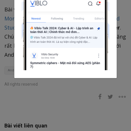
Bài viết này được dịch ra từ bài viết
Writing
More Code by Writing Less Code with Android
Studio Live Templates
của tác giả
Reto Meier
.
Chúc các bạn sẽ thành thục việc dùng chức năng
rất hữu ích này và sẽ làm việc hiệu quả hơn với
Android Studio!
Android
Translated
LiveTemplate
Android Studio
All rights reserved
Bài viết liên quan