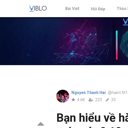
Bài Viết
Thảo 
Hỏi Đáp
Nguyen Thanh Hai
@haint.fit
4.6K
223
33
Bạn hiểu về h