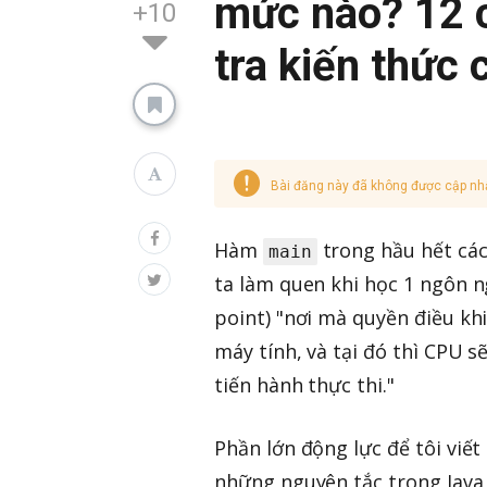
mức nào? 12 c
+10
tra kiến thức 
Bài đăng này đã không được cập nh
Hàm
trong hầu hết các
main
ta làm quen khi học 1 ngôn n
point) "nơi mà quyền điều k
máy tính, và tại đó thì CPU 
tiến hành thực thi."
Phần lớn động lực để tôi viết 
những nguyên tắc trong Java