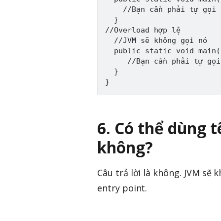
    //Bạn cần phải tự gọi 
  }

//Overload hợp lệ

  //JVM sẽ không gọi nó

  public static void main(
     //Bạn cần phải tự gọi
  }

6. Có thể dùng 
không?
Câu trả lời là không. JVM sẽ
entry point.