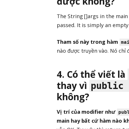
được không?
The String []args in the mai
passed. It is simply an empty 
Tham số này trong hàm
ma
nào được truyền vào. Nó chỉ 
4. Có thể viết là
thay vì
public 
không?
Vị trí của modifier như
pub
main hay bất cứ hàm nào kh