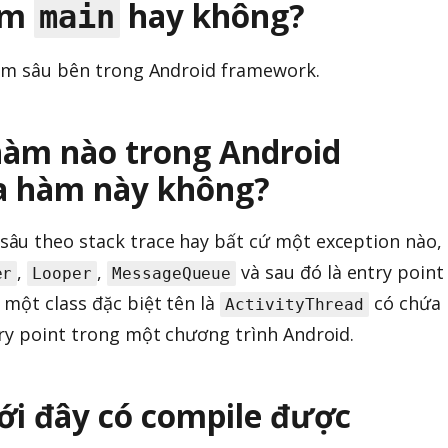
hàm
hay không?
main
nằm sâu bên trong Android framework.
 hàm nào trong Android
a hàm này không?
âu theo stack trace hay bất cứ một exception nào,
,
,
và sau đó là entry point
er
Looper
MessageQueue
 một class đặc biệt tên là
có chứa
ActivityThread
ry point trong một chương trình Android.
ới đây có compile được