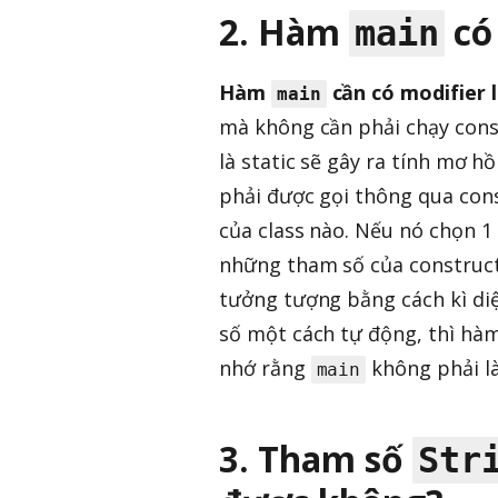
2. Hàm
có 
main
Hàm
cần có modifier l
main
mà không cần phải chạy cons
là static sẽ gây ra tính mơ 
phải được gọi thông qua cons
của class nào. Nếu nó chọn 1
những tham số của constructo
tưởng tượng bằng cách kì di
số một cách tự động, thì hàm
nhớ rằng
không phải l
main
3. Tham số
Str