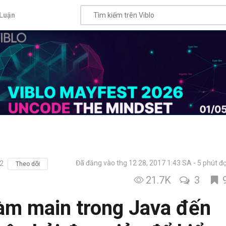
Luận
Đã đăng vào thg 12 28, 2017 1:43 SA
5 phút đ
12
Theo dõi
21.7K
3
àm main trong Java đến