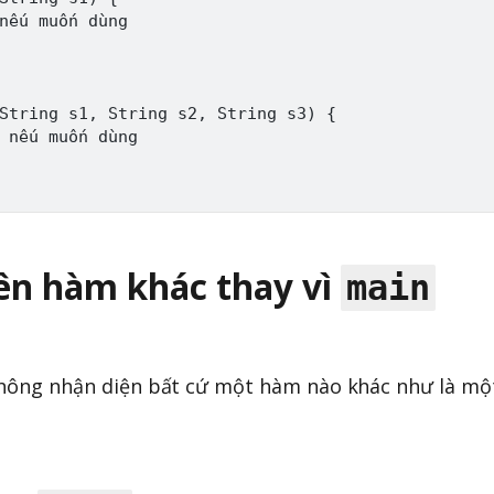
nếu muốn dùng

String s1, String s2, String s3) {

 nếu muốn dùng

tên hàm khác thay vì
main
 không nhận diện bất cứ một hàm nào khác như là mộ