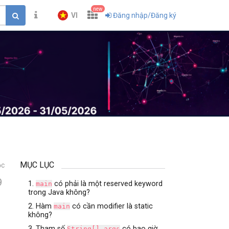
new
VI
Đăng nhập/Đăng ký
MỤC LỤC
ọc
9
1.
có phải là một reserved keyword
main
trong Java không?
2. Hàm
có cần modifier là static
main
không?
3. Tham số
có bao giờ
String[] args