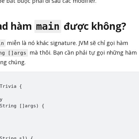
pe bắt buộc phải đi sau các modifier.
oad hàm
được không?
main
miễn là nó khác signature. JVM sẽ chỉ gọi hàm
in
mà thôi. Bạn cần phải tự gọi những hàm
ng []args
ng chúng.
Trivia {



String []args) {

String s1) {
