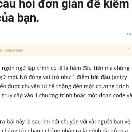
âu hỏi đơn giản để kiểm
của bạn.
ật trong 8 năm
 ngôn ngữ lập trình có lẽ là hàm đầu tiên mà chúng
gữ mới. Nó đóng vai trò như 1 điểm bắt đầu (entry
hiển được chuyển từ hệ thống đến một chương trình
sẽ truy cập vào 1 chương trình hoặc một đoạn code v
ra bài này là sau khi nói chuyện với vài người bạn về
, chúng tôi nhanh chóng nhận ra là mình đã bỏ qua