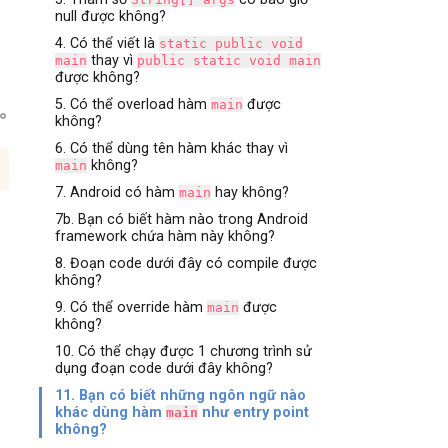
null được không?
4. Có thể viết là
static public void
thay vì
main
public static void main
được không?
5. Có thể overload hàm
được
main
không?
6. Có thể dùng tên hàm khác thay vì
không?
main
7. Android có hàm
hay không?
main
7b. Bạn có biết hàm nào trong Android
framework chứa hàm này không?
8. Đoạn code dưới đây có compile được
không?
9. Có thể override hàm
được
main
à
không?
10. Có thể chạy được 1 chương trình sử
dụng đoạn code dưới đây không?
11. Bạn có biết những ngôn ngữ nào
khác dùng hàm
như entry point
main
không?