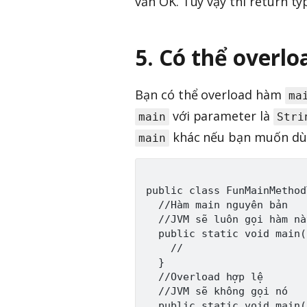
vẫn OK. Tuy vậy thì return ty
5. Có thể overl
Bạn có thể overload hàm
ma
với parameter là
main
Stri
khác nếu bạn muốn dù
main
public class FunMainMethod
  //Hàm main nguyên bản

  //JVM sẽ luôn gọi hàm này
  public static void main(
    //

  }

  //Overload hợp lệ

  //JVM sẽ không gọi nó

  public static void main(