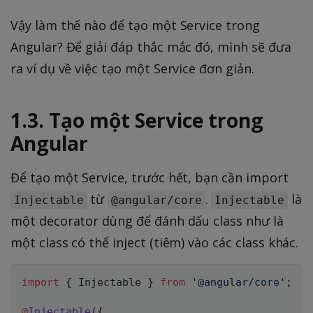
Vậy làm thế nào để tạo một Service trong
Angular? Để giải đáp thắc mắc đó, mình sẽ đưa
ra ví dụ về việc tạo một Service đơn giản.
1.3. Tạo một Service trong
Angular
Để tạo một Service, trước hết, bạn cần import
từ
.
là
Injectable
@angular/core
Injectable
một decorator dùng để đánh dấu class như là
một class có thể inject (tiêm) vào các class khác.
import
{
 Injectable 
}
from
'@angular/core'
;
@
Injectable
(
{