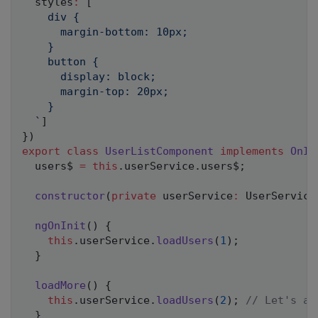
  styles
:
[
`
    div {

      margin-bottom: 10px;

    }

    button {

      display: block;

      margin-top: 20px;

    }

`
]
}
)
export
class
UserListComponent
implements
OnIn
  users$ 
=
this
.
userService
.
users$
;
constructor
(
private
 userService
:
 UserService
ngOnInit
(
)
{
this
.
userService
.
loadUsers
(
1
)
;
}
loadMore
(
)
{
this
.
userService
.
loadUsers
(
2
)
;
// Let's as
}