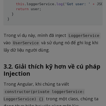
this
.
loggerService
.
log
(
'Got user: '
+
JSON
return
 user
;
}
}
Trong ví dụ này, mình đã inject
LoggerService
vào
và sử dụng nó để ghi log khi
UserService
lấy dữ liệu người dùng.
3.2. Giải thích kỹ hơn về cú pháp
Injection
Trong Angular, khi chúng ta viết
constructor(private loggerService:
trong một class, chúng ta
LoggerService) {}