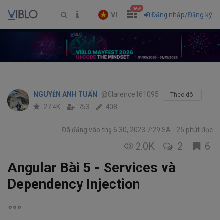
new
VI
Đăng nhập/Đăng ký
NGUYỄN ANH TUẤN
@Clarence161095
Theo dõi
27.4K
753
408
Đã đăng vào thg 6 30, 2023 7:29 SA
25 phút đọc
2.0K
2
6
Angular Bài 5 - Services và
Dependency Injection