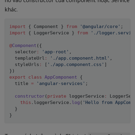
khác.
import
{
 Component 
}
from
'@angular/core'
;
import
{
 LoggerService 
}
from
'./logger.servic
@
Component
(
{
  selector
:
'app-root'
,
  templateUrl
:
'./app.component.html'
,
  styleUrls
:
[
'./app.component.css'
]
}
)
export
class
AppComponent
{
  title 
=
'angular-services'
;
constructor
(
private
 loggerService
:
 LoggerSer
this
.
loggerService
.
log
(
'Hello from AppComp
}
}