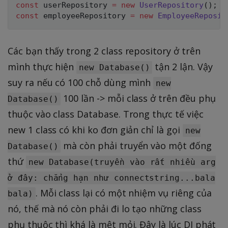
const
 userRepository 
=
new
UserRepository
(
)
;
const
 employeeRepository 
=
new
EmployeeReposit
Các bạn thấy trong 2 class repository ở trên
mình thực hiện
tận 2 lận. Vậy
new Database()
suy ra nếu có 100 chỗ dùng mình
new
100 lần -> mỗi class ở trên đều phụ
Database()
thuộc vào class Database. Trong thực tế việc
new 1 class có khi ko đơn giản chỉ là gọi
new
mà còn phải truyển vào một đống
Database()
thứ
new Database(truyền vào rất nhiều arg
ở đây: chẳng hạn như connectstring...bala
. Mỗi class lại có một nhiệm vụ riêng của
bala)
nó, thế mà nó còn phải đi lo tạo những class
phụ thuộc thì khá là mệt mỏi. Đây là lúc DI phát