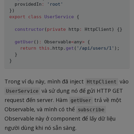
  providedIn
:
'root'
}
)
export
class
UserService
{
constructor
(
private
 http
:
 HttpClient
)
{
}
getUser
(
)
:
 Observable
<
any
>
{
return
this
.
http
.
get
(
'/api/users/1'
)
;
}
}
Trong ví dụ này, mình đã inject
vào
HttpClient
và sử dụng nó để gửi HTTP GET
UserService
request đến server. Hàm
trả về một
getUser
Observable, và mình có thể
subscribe
Observable này ở component để lấy dữ liệu
người dùng khi nó sẵn sàng.