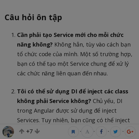
Câu hỏi ôn tập
Cần phải tạo Service mới cho mỗi chức
năng không?
Không hẳn, tùy vào cách bạn
tổ chức code của mình. Một số trường hợp,
bạn có thể tạo một Service chung để xử lý
các chức năng liên quan đến nhau.
Tôi có thể sử dụng DI để inject các class
không phải Service không?
Chủ yếu, DI
trong Angular được sử dụng để inject
Services. Tuy nhiên, bạn cũng có thể inject
các class khác, miễn là chúng đã được đăng
+7
•
•
•
•