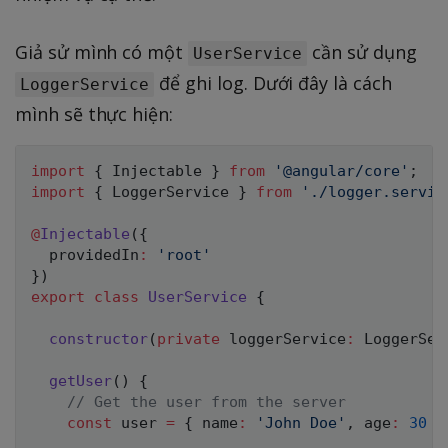
Giả sử mình có một
cần sử dụng
UserService
để ghi log. Dưới đây là cách
LoggerService
mình sẽ thực hiện:
import
{
 Injectable 
}
from
'@angular/core'
;
import
{
 LoggerService 
}
from
'./logger.servic
@
Injectable
(
{
  providedIn
:
'root'
}
)
export
class
UserService
{
constructor
(
private
 loggerService
:
 LoggerSer
getUser
(
)
{
// Get the user from the server
const
 user 
=
{
 name
:
'John Doe'
,
 age
:
30
}