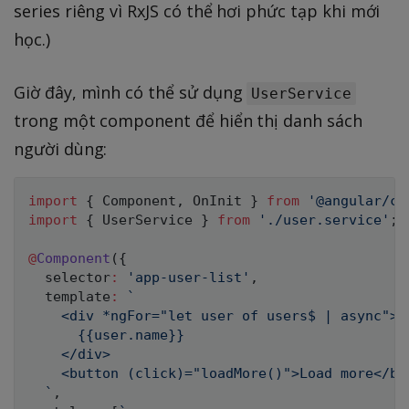
series riêng vì RxJS có thể hơi phức tạp khi mới
học.)
Giờ đây, mình có thể sử dụng
UserService
trong một component để hiển thị danh sách
người dùng:
import
{
 Component
,
 OnInit 
}
from
'@angular/co
import
{
 UserService 
}
from
'./user.service'
;
@
Component
(
{
  selector
:
'app-user-list'
,
  template
:
`
    <div *ngFor="let user of users$ | async">

      {{user.name}}

    </div>

    <button (click)="loadMore()">Load more</but
`
,