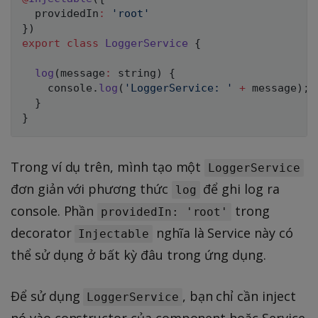
  providedIn
:
'root'
}
)
export
class
LoggerService
{
log
(
message
:
string
)
{
console
.
log
(
'LoggerService: '
+
 message
)
;
}
}
Trong ví dụ trên, mình tạo một
LoggerService
đơn giản với phương thức
để ghi log ra
log
console. Phần
trong
providedIn: 'root'
decorator
nghĩa là Service này có
Injectable
thể sử dụng ở bất kỳ đâu trong ứng dụng.
Để sử dụng
, bạn chỉ cần inject
LoggerService
nó vào constructor của component hoặc Service