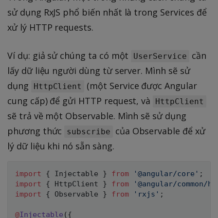
sử dụng RxJS phổ biến nhất là trong Services để
xử lý HTTP requests.
Ví dụ: giả sử chúng ta có một
cần
UserService
lấy dữ liệu người dùng từ server. Mình sẽ sử
dụng
(một Service được Angular
HttpClient
cung cấp) để gửi HTTP request, và
HttpClient
sẽ trả về một Observable. Mình sẽ sử dụng
phương thức
của Observable để xử
subscribe
lý dữ liệu khi nó sẵn sàng.
import
{
 Injectable 
}
from
'@angular/core'
;
import
{
 HttpClient 
}
from
'@angular/common/ht
import
{
 Observable 
}
from
'rxjs'
;
@
Injectable
(
{