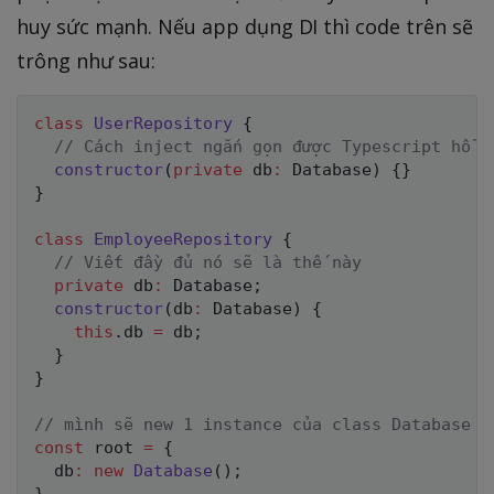
huy sức mạnh. Nếu app dụng DI thì code trên sẽ
trông như sau:
class
UserRepository
{
// Cách inject ngắn gọn được Typescript hỗ t
constructor
(
private
 db
:
 Database
)
{
}
}
class
EmployeeRepository
{
// Viết đầy đủ nó sẽ là thế này
private
 db
:
 Database
;
constructor
(
db
:
 Database
)
{
this
.
db 
=
 db
;
}
}
// mình sẽ new 1 instance của class Database n
const
 root 
=
{
  db
:
new
Database
(
)
;