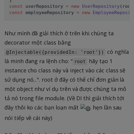
}
const
 userRepository 
=
new
UserRepository
(
root
const
 employeeRepository 
=
new
EmployeeReposit
Như mình đã giải thích ở trên khi chúng ta
decorator một class bằng
có nghĩa
@Injectable({providedIn: 'root'})
là minh đang ra lệnh cho: "
hãy tạo 1
root
instance cho class này và inject vào các class sẽ
sử dụng nó...". root ở đây có thể chỉ đơn giản là
một object như ví dụ trên và được chúng ta mô
tả nó trong file module. (Về DI thì giải thích tới
đây thôi ko các bạn loạn mất
hẹn lần sau
nói tiếp về cái này)