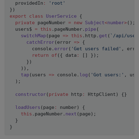
  providedIn
:
'root'
}
)
export
class
UserService
{
private
 pageNumber 
=
new
Subject
<
number
>
(
)
;
  users$ 
=
this
.
pageNumber
.
pipe
(
switchMap
(
page 
=>
this
.
http
.
get
(
`
/api/user
catchError
(
error 
=>
{
console
.
error
(
'Get users failed'
,
 erro
return
of
(
{
 data
:
[
]
}
)
;
}
)
)
)
,
tap
(
users 
=>
console
.
log
(
'Got users:'
,
 use
)
;
constructor
(
private
 http
:
 HttpClient
)
{
}
loadUsers
(
page
:
number
)
{
this
.
pageNumber
.
next
(
page
)
;
}
}