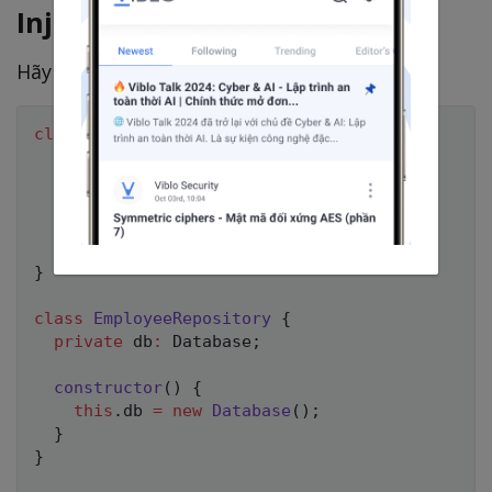
Injection)
Hãy xem qua ví dụ bên dưới
class
UserRepository
{
private
 db
:
 Database
;
constructor
(
)
{
this
.
db 
=
new
Database
(
)
;
}
}
class
EmployeeRepository
{
private
 db
:
 Database
;
constructor
(
)
{
this
.
db 
=
new
Database
(
)
;
}
}