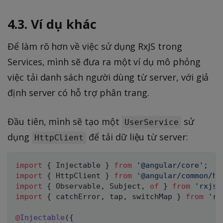
4.3. Ví dụ khác
Để làm rõ hơn về việc sử dụng RxJS trong
Services, mình sẽ đưa ra một ví dụ mô phỏng
việc tải danh sách người dùng từ server, với giả
định server có hỗ trợ phân trang.
Đầu tiên, mình sẽ tạo một
sử
UserService
dụng
để tải dữ liệu từ server:
HttpClient
import
{
 Injectable 
}
from
'@angular/core'
;
import
{
 HttpClient 
}
from
'@angular/common/ht
import
{
 Observable
,
 Subject
,
of
}
from
'rxjs'
import
{
 catchError
,
 tap
,
 switchMap 
}
from
'rx
@
Injectable
(
{