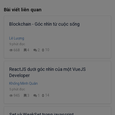
Bài viết liên quan
Blockchain - Góc nhìn từ cuộc sống
Lê Lượng
9 phút đọc
10
668
4
2
ReactJS dưới góc nhìn của một VueJS
Developer
Khổng Minh Quân
5 phút đọc
14
945
3
1
Set và WeakSet trong javascript