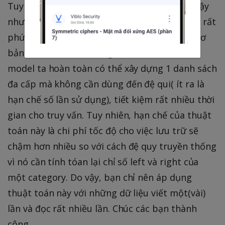
Tuy đã trình bày vấn đề sửa xóa, move như vậy
nhưng trường hợp move nếu phân tích kĩ thì rất
phức tạp, mình trình bày vấn đề này ở mức cơ
bản đủ để bạn hiểu rằng đối với nested set
model ta hoàn toàn có thể xây dựng 1 danh sách
đa cấp mà không cần dùng đến đệ qui( ít ra là
hạn chế số lần sử dụng), tiết kiệm rất nhiều thời
gian cho truy vấn. Tuy nhiên, hạn chế của thuật
toán này là chi phí tốc độ cho việc lưu trữ sẽ
chậm hơn nhiều so với cách đệ quy truyền thống
vì nó cần tính tóan lại chỉ số left và right của
một category. Do vậy, bạn chỉ nên áp dụng
thuật toán này với những dữ liệu viết một(vài)
lần và đọc rất nhiều lần. Chúc các bạn thành
công.