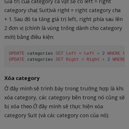
Giá trị của category cà vạt sẽ có left = right
category cha( Suit)và right = right category cha
+ 1. Sau đó ta tăng giá trị left, right phía sau lên
2 đơn vị (chính là vùng trống dành cho category
mới) bằng điều kiện:
UPDATE
 categories 
SET
Left
=
Left
+
2
WHERE
Le
UPDATE
 categories 
SET
Right
=
Right
+
2
WHERE
Xóa category
Ở đây mình sẽ trình bày trong trường hợp là khi
xóa category, các category bên trong nó cũng sẽ
bị xóa theo.Ở đây mình sẽ thực hiện xóa
category Suit (và các category con của nó).