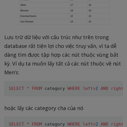
Lưu trữ dữ liệu với cấu trúc như trên trong
database rất tiện lợi cho việc truy vấn, vì ta dễ
dàng tìm được tập hợp các nút thuộc vùng bất
kỳ. Ví dụ ta muốn lấy tất cả các nút thuộc về nút
Men’s:
SELECT
*
FROM
 category 
WHERE
left
>
2
AND
right
<
hoặc lấy các category cha của nó
SELECT
*
FROM
 category 
WHERE
left
<
2
AND
right
>