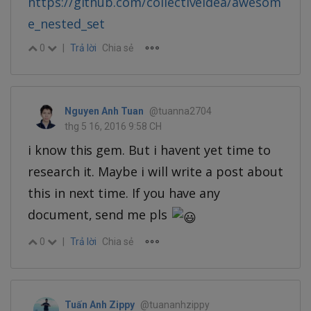
https://github.com/collectiveidea/awesom
e_nested_set
0
|
Trả lời
Chia sẻ
Nguyen Anh Tuan
@tuanna2704
thg 5 16, 2016 9:58 CH
i know this gem. But i havent yet time to
research it. Maybe i will write a post about
this in next time. If you have any
document, send me pls
0
|
Trả lời
Chia sẻ
Tuấn Anh Zippy
@tuananhzippy