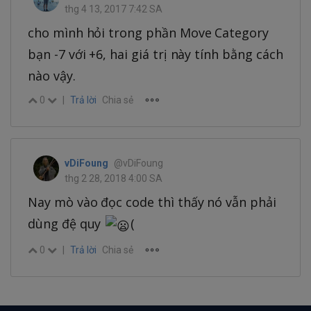
thg 4 13, 2017 7:42 SA
cho mình hỏi trong phần Move Category
bạn -7 với +6, hai giá trị này tính bằng cách
nào vậy.
0
|
Trả lời
Chia sẻ
vDiFoung
@vDiFoung
thg 2 28, 2018 4:00 SA
Nay mò vào đọc code thì thấy nó vẫn phải
dùng đệ quy
(
0
|
Trả lời
Chia sẻ