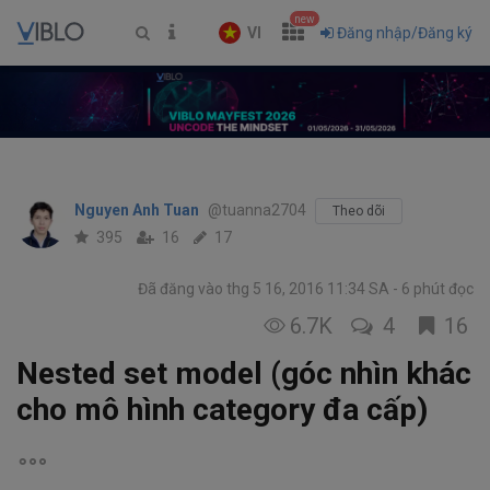
new
VI
Đăng nhập/Đăng ký
Nguyen Anh Tuan
@tuanna2704
Theo dõi
395
16
17
Đã đăng vào thg 5 16, 2016 11:34 SA
6 phút đọc
6.7K
4
16
Nested set model (góc nhìn khác
cho mô hình category đa cấp)