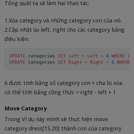
Tổng quát ta sẽ làm hai thao tác:
1.Xóa category và những category con của nó.
2.Cập nhật lại left, right cho các category bằng
điều kiện:
UPDATE
 categories 
SET
Left
=
Left
 – 
6
WHERE
Le
UPDATE
 categories 
SET
Right
=
Right
 – 
6
WHERE
6 được tính bằng số category con + cha bị xóa
có thể tính bằng công thức = right - left + 1
Move Category
Trong Ví dụ này mình sẽ thực hiện move
category dress[15,20] thành con của category