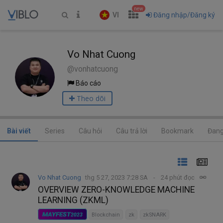
new
VI
Đăng nhập/Đăng ký
Vo Nhat Cuong
@vonhatcuong
Báo cáo
Theo dõi
Bài viết
Series
Câu hỏi
Câu trả lời
Bookmark
Đang
Vo Nhat Cuong
thg 5 27, 2023 7:28 SA
24 phút đọc
OVERVIEW ZERO-KNOWLEDGE MACHINE
LEARNING (ZKML)
MAYFEST
2023
Blockchain
zk
zkSNARK