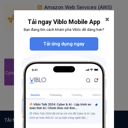
Amazon Web Services (AWS)
Tải ngay Viblo Mobile App
86
bài viết
3
câu hỏi
Bạn đang tìm cách khám phá Viblo dễ dàng hơn?
5200
người theo dõi
Theo dõi
Tải ứng dụng ngay
CyberSecurity
160
bài viết
0
câu hỏi
1819
người theo dõi
Theo dõi
TÀI NGUYÊN