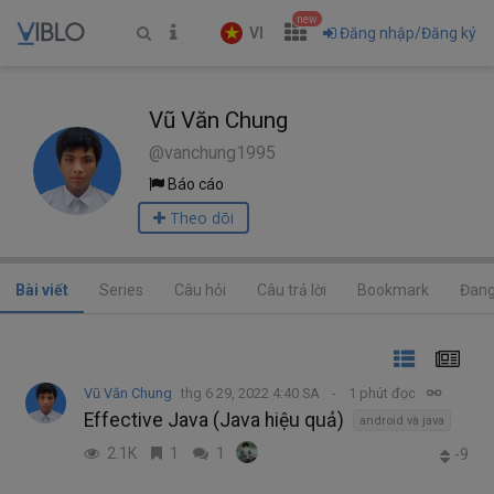
new
VI
Đăng nhập/Đăng ký
Vũ Văn Chung
@vanchung1995
Báo cáo
Theo dõi
Bài viết
Series
Câu hỏi
Câu trả lời
Bookmark
Đang
Vũ Văn Chung
thg 6 29, 2022 4:40 SA
1 phút đọc
Effective Java (Java hiệu quả)
android và java
2.1K
1
1
-9