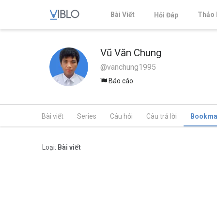
Bài Viết
Thảo 
Hỏi Đáp
Vũ Văn Chung
@vanchung1995
Báo cáo
Bài viết
Series
Câu hỏi
Câu trả lời
Bookma
Loại:
Bài viết