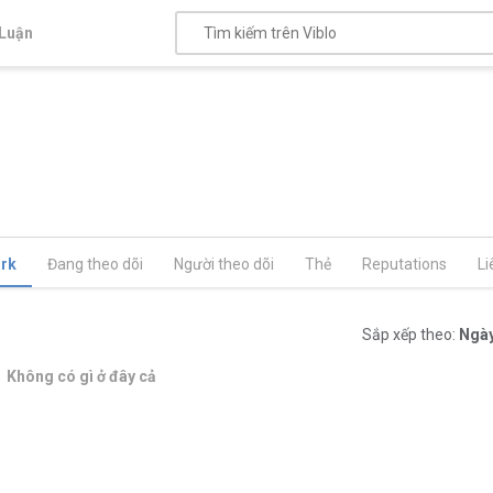
Luận
rk
Đang theo dõi
Người theo dõi
Thẻ
Reputations
Li
Sắp xếp theo:
Ngày
Không có gì ở đây cả