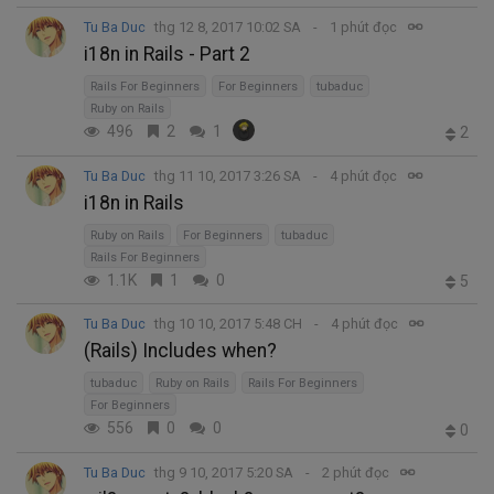
Tu Ba Duc
thg 12 8, 2017 10:02 SA
1 phút đọc
i18n in Rails - Part 2
Rails For Beginners
For Beginners
tubaduc
Ruby on Rails
496
2
1
2
Tu Ba Duc
thg 11 10, 2017 3:26 SA
4 phút đọc
i18n in Rails
Ruby on Rails
For Beginners
tubaduc
Rails For Beginners
1.1K
1
0
5
Tu Ba Duc
thg 10 10, 2017 5:48 CH
4 phút đọc
(Rails) Includes when?
tubaduc
Ruby on Rails
Rails For Beginners
For Beginners
556
0
0
0
Tu Ba Duc
thg 9 10, 2017 5:20 SA
2 phút đọc