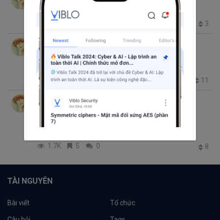
% in ruby
Ruby
Rails For Beginners
symbol
2.1K
1
0
3
Tu Ba Duc
thg 3 28, 2017 11:03 SA
10 phút đọc
Variables & Scope trong Ruby
Ruby
Rails For Beginners
Ruby on Rails
8.0K
8
0
11
Tu Ba Duc
thg 3 1, 2017 4:29 SA
4 phút đọc
Rails for Beginners: Turbolinks and
Problems
Ruby on Rails
turbolinks
Rails For Beginners
1.7K
5
0
8
TÀI NGUYÊN
Bài viết
Tổ chức
Câu hỏi
Tags