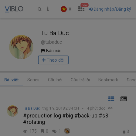
new
VI
Đăng nhập/Đăng ký
Tu Ba Duc
@tubaduc
Báo cáo
Theo dõi
Bài viết
Series
Câu hỏi
Câu trả lời
Bookmark
Đang
Tu Ba Duc
thg 1 9, 2018 2:34 CH
4 phút đọc
#production.log #big #back-up #s3
#rotating
175
0
1
3