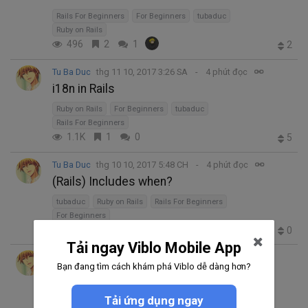
Rails For Beginners
For Beginners
tubaduc
Ruby on Rails
496
2
1
2
Tu Ba Duc
thg 11 10, 2017 3:26 SA
4 phút đọc
i18n in Rails
Ruby on Rails
For Beginners
tubaduc
Rails For Beginners
1.1K
1
0
5
Tu Ba Duc
thg 10 10, 2017 5:48 CH
4 phút đọc
(Rails) Includes when?
tubaduc
Ruby on Rails
Rails For Beginners
For Beginners
556
0
0
0
Tải ngay Viblo Mobile App
Tu Ba Duc
thg 9 10, 2017 5:20 SA
2 phút đọc
Bạn đang tìm cách khám phá Viblo dễ dàng hơn?
.nil? .empty? .blank? vs .present?
tubaduc
Rails For Beginners
Ruby on Rails
Tải ứng dụng ngay
For Beginners