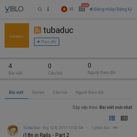
new
VI
Đăng nhập/Đăng ký
tubaduc
Theo dõi
0
4
0
Người theo dõi
Bài viết
Câu hỏi
Bài viết
Series
Câu hỏi
Người theo dõi
Sắp xếp theo:
Bài viết mới nhất
Tu Ba Duc
thg 12 8, 2017 10:02 SA
1 phút đọc
i18n in Rails - Part 2