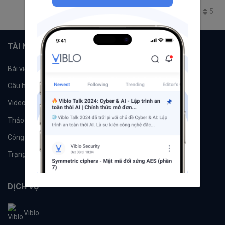
1.3K
2
2
5
TÀI NGUYÊN
Bài viết
Tổ chức
Câu hỏi
Tags
Videos
Tác giả
Thảo luận
Đề xuất hệ thống
Công cụ
Machine Learning
Trạng thái hệ thống
DỊCH VỤ
Viblo