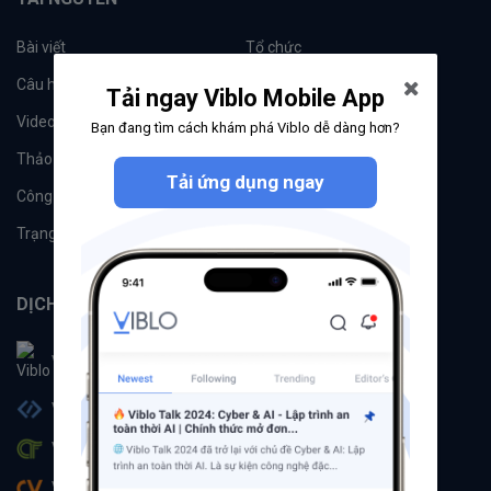
Bài viết
Tổ chức
Câu hỏi
Tags
Tải ngay Viblo Mobile App
Videos
Tác giả
Bạn đang tìm cách khám phá Viblo dễ dàng hơn?
Thảo luận
Đề xuất hệ thống
Tải ứng dụng ngay
Công cụ
Machine Learning
Trạng thái hệ thống
DỊCH VỤ
Viblo
Viblo Code
Viblo CTF
Viblo CV