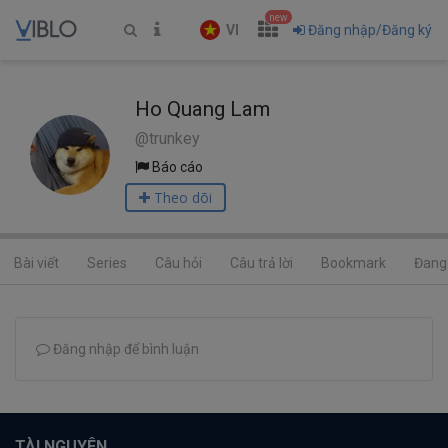
new
VI
Đăng nhập/Đăng ký
Ho Quang Lam
@trunkey
Báo cáo
Theo dõi
Bài viết
Series
Câu hỏi
Câu trả lời
Bookmark
Đang 
Đăng nhập để bình luận
TÀI NGUYÊN