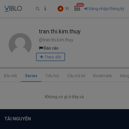
new
VI
Đăng nhập/Đăng ký
tran.thi.kim.thuy
@tran.thi.kim.thuy
Báo cáo
Theo dõi
Bài viết
Series
Câu hỏi
Câu trả lời
Bookmark
Đang
Không có gì ở đây cả
TÀI NGUYÊN