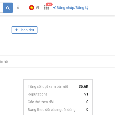
new
VI
Đăng nhập/Đăng ký
Theo dõi
ên hệ
Tổng số lượt xem bài viết
35.6K
Reputations
91
Các thẻ theo dõi
0
Đang theo dõi các người dùng
0