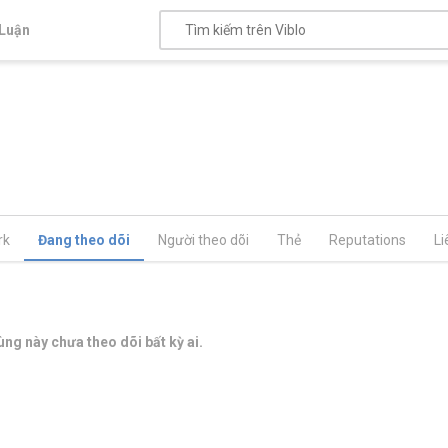
Luận
rk
Đang theo dõi
Người theo dõi
Thẻ
Reputations
Li
ng này chưa theo dõi bất kỳ ai.