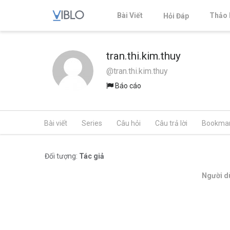
Bài Viết
Thảo 
Hỏi Đáp
tran.thi.kim.thuy
@tran.thi.kim.thuy
Báo cáo
Bài viết
Series
Câu hỏi
Câu trả lời
Bookma
Đối tượng:
Tác giả
Người dù