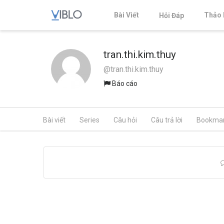
Bài Viết
Thảo 
Hỏi Đáp
tran.thi.kim.thuy
@tran.thi.kim.thuy
Báo cáo
Bài viết
Series
Câu hỏi
Câu trả lời
Bookma