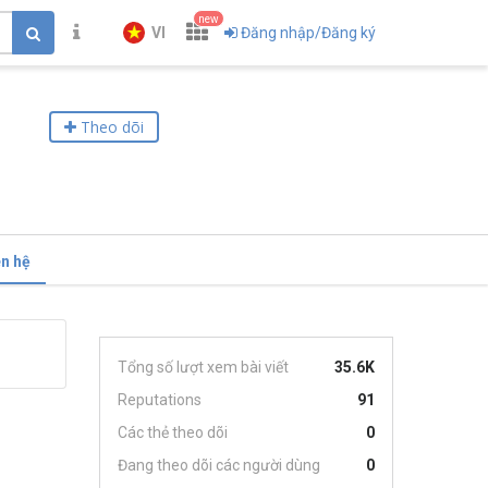
new
VI
Đăng nhập/Đăng ký
Theo dõi
ên hệ
Tổng số lượt xem bài viết
35.6K
Reputations
91
Các thẻ theo dõi
0
Đang theo dõi các người dùng
0