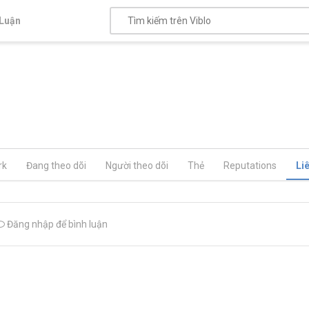
Luận
rk
Đang theo dõi
Người theo dõi
Thẻ
Reputations
Li
Đăng nhập để bình luận