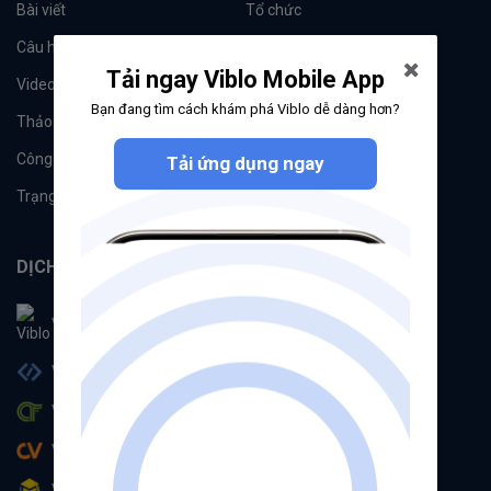
Bài viết
Tổ chức
Câu hỏi
Tags
Tải ngay Viblo Mobile App
Videos
Tác giả
Bạn đang tìm cách khám phá Viblo dễ dàng hơn?
Thảo luận
Đề xuất hệ thống
Công cụ
Machine Learning
Tải ứng dụng ngay
Trạng thái hệ thống
DỊCH VỤ
Viblo
Viblo Code
Viblo CTF
Viblo CV
Viblo Learning