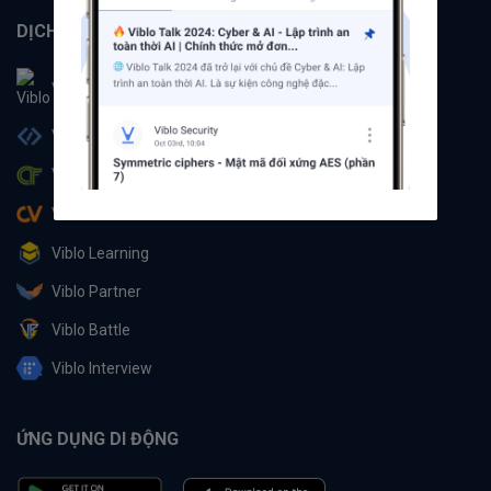
DỊCH VỤ
Viblo
Viblo Code
Viblo CTF
Viblo CV
Viblo Learning
Viblo Partner
Viblo Battle
Viblo Interview
ỨNG DỤNG DI ĐỘNG