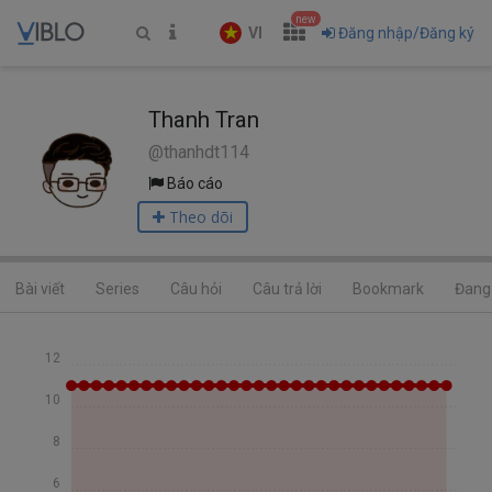
new
VI
Đăng nhập/Đăng ký
Thanh Tran
@thanhdt114
Báo cáo
Theo dõi
Bài viết
Series
Câu hỏi
Câu trả lời
Bookmark
Đang 
12
10
8
6