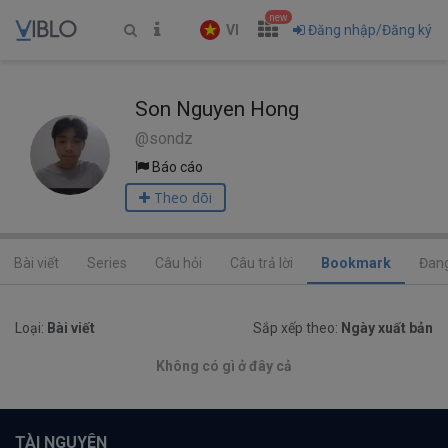
new
VI
Đăng nhập/Đăng ký
Son Nguyen Hong
@sondz
Báo cáo
Theo dõi
Bài viết
Series
Câu hỏi
Câu trả lời
Bookmark
Đang
Loại:
Bài viết
Sắp xếp theo:
Ngày xuất bản
Không có gì ở đây cả
TÀI NGUYÊN