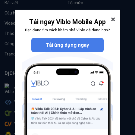
Bài viết
Tổ chức
Câu hỏi
Tags
Tải ngay Viblo Mobile App
Videos
Tác giả
Bạn đang tìm cách khám phá Viblo dễ dàng hơn?
Thảo luận
Đề xuất hệ thống
Công cụ
Machine Learning
Tải ứng dụng ngay
Trạng thái hệ thống
DỊCH VỤ
Viblo
Viblo Code
Viblo CTF
Viblo CV
Viblo Learning