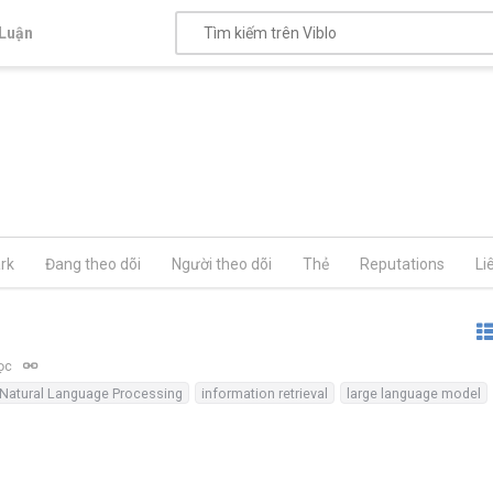
Luận
rk
Đang theo dõi
Người theo dõi
Thẻ
Reputations
Li
đọc
Natural Language Processing
information retrieval
large language model