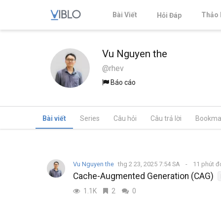
Bài Viết
Thảo 
Hỏi Đáp
Vu Nguyen the
@rhev
Báo cáo
Bài viết
Series
Câu hỏi
Câu trả lời
Bookma
Vu Nguyen the
thg 2 23, 2025 7:54 SA
11 phút 
Cache-Augmented Generation (CAG)
1.1K
2
0