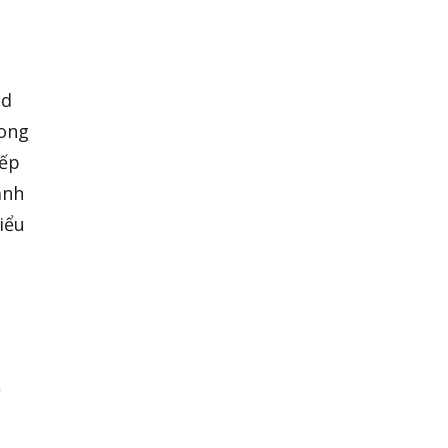
ed
rong
iếp
ảnh
iểu
ề