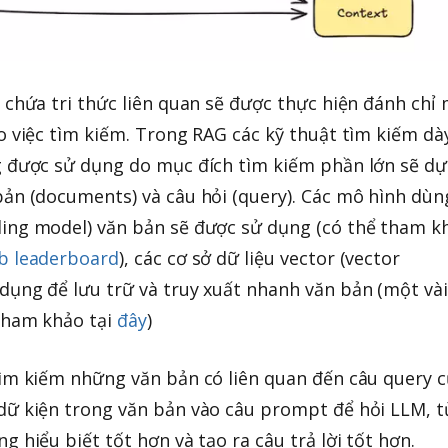
 chứa tri thức liên quan sẽ được thực hiện đánh chỉ
o việc tìm kiếm. Trong RAG các kỹ thuật tìm kiếm dà
g được sử dụng do mục đích tìm kiếm phần lớn sẽ dự
bản (documents) và câu hỏi (query). Các mô hình dùn
ing model) văn bản sẽ được sử dụng (có thể tham k
b leaderboard
), các cơ sở dữ liệu vector (vector
dụng để lưu trữ và truy xuất nhanh văn bản (một và
tham khảo tại
đây
)
tìm kiếm những văn bản có liên quan đến câu query 
dữ kiện trong văn bản vào câu prompt để hỏi LLM, t
g hiểu biết tốt hơn và tạo ra câu trả lời tốt hơn.