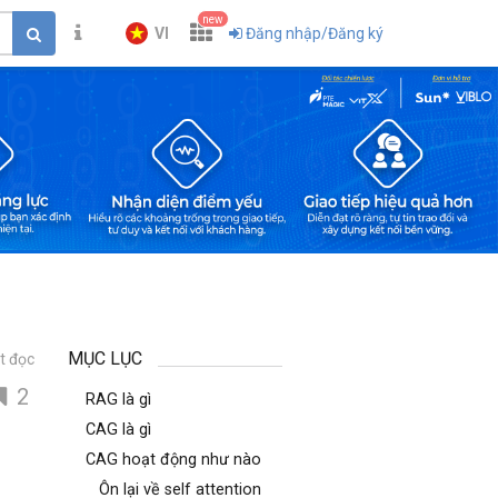
new
VI
Đăng nhập/Đăng ký
MỤC LỤC
t đọc
2
RAG là gì
CAG là gì
CAG hoạt động như nào
Ôn lại về self attention