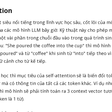
tion
t siêu nổi tiếng trong lĩnh vực học sâu, cốt lõi của m
ủa các mô hình LLM bây giờ. Kỹ thuật này cho phép 
một vài phần trong chuỗi đầu vào trong quá trình sin
âu: "She poured the coffee into the cup" thì mô hình
poured" và từ "coffee" khi sinh từ "into" tiếp theo vì
ữ cảnh cho từ kế tiếp.
 học thì mục tiêu của self-attention sẽ là biến đổi t
 mà có thông tin của tất cả các token khác. Ví dụ nh
hì mô hình sẽ phải tính toán ra 3 context vector tư
en là 1 từ).