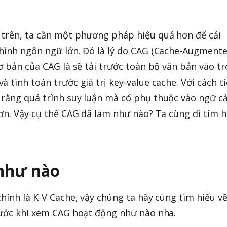
 trên, ta cần một phương pháp hiệu quả hơn để cải
 hình ngôn ngữ lớn. Đó là lý do CAG (Cache-Augment
cơ bản của CAG là sẽ tải trước toàn bộ văn bản vào t
 tình toán trước giá trị key-value cache. Với cách t
 rằng quá trình suy luận mà có phụ thuộc vào ngữ c
hơn. Vậy cụ thể CAG đã làm như nào? Ta cùng đi tìm h
như nào
hính là K-V Cache, vậy chúng ta hãy cùng tìm hiểu v
rước khi xem CAG hoạt động như nào nha.