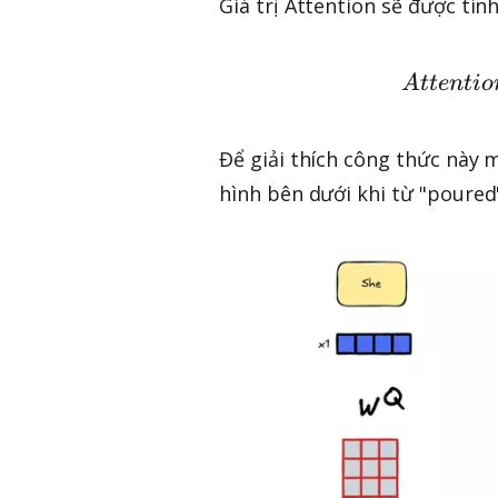
Giá trị Attention sẽ được tín
A
tt
e
n
t
i
o
Để giải thích công thức này m
hình bên dưới khi từ "poured