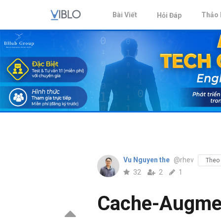
Bài Viết
Thảo 
Hỏi Đáp
Vu Nguyen the
@rhev
Theo 
32
2
1
Cache-Augmen