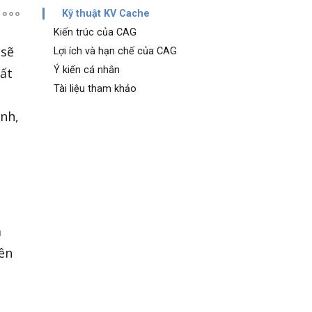
Kỹ thuật KV Cache
Kiến trúc của CAG
 sẽ
Lợi ích và hạn chế của CAG
Ý kiến cá nhân
ất
Tài liệu tham khảo
ạnh,
m
iên