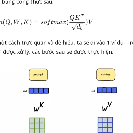
h bằng công thức sau:
T
Attention(Q,W,K) = softmax(\f
Q
K
(
,
,
)
=
(
)
n
Q
W
K
so
f
t
ma
x
V
d
k
ột cách trực quan và dễ hiểu, ta sẽ đi vào 1 ví dụ: T
" được xử lý, các bước sau sẽ được thực hiện: