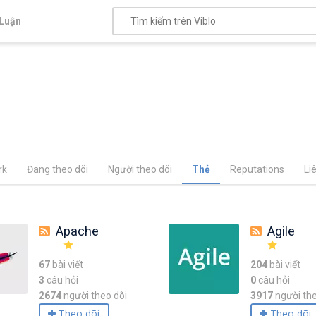
Luận
rk
Đang theo dõi
Người theo dõi
Thẻ
Reputations
Li
Apache
Agile
67
bài viết
204
bài viết
3
câu hỏi
0
câu hỏi
2674
người theo dõi
3917
người the
Theo dõi
Theo dõi