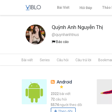
Bài Viết
Thảo 
Hỏi Đáp
Quỳnh Anh Nguyễn Thị
@quynhanhtnus
Báo cáo
Bài viết
Series
Câu hỏi
Câu trả lời
Bookma
Android
2322
bài viết
72
câu hỏi
5574
người theo dõi
Theo dõi