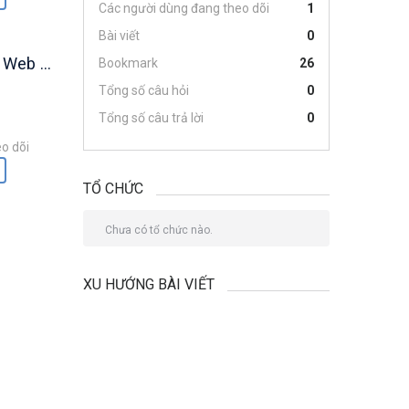
Các người dùng đang theo dõi
1
Bài viết
0
ices (AWS)
Bookmark
26
Tổng số câu hỏi
0
Tổng số câu trả lời
0
o dõi
TỔ CHỨC
Chưa có tổ chức nào.
XU HƯỚNG BÀI VIẾT