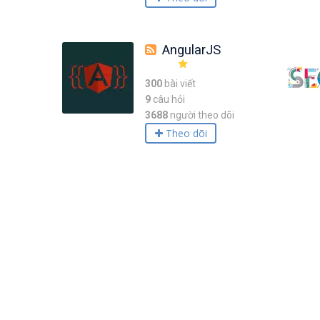
AngularJS
300
bài viết
9
câu hỏi
3688
người theo dõi
Theo dõi