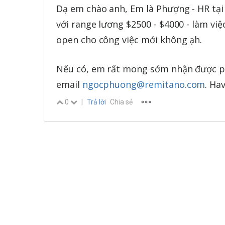
Dạ em chào anh, Em là Phượng - HR tại 
với range lương $2500 - $4000 - làm việ
open cho công việc mới không ạh.
Nếu có, em rất mong sớm nhận được p
email
ngocphuong@remitano.com
. Ha
0
|
Trả lời
Chia sẻ