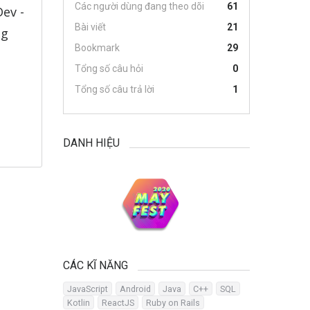
Các người dùng đang theo dõi
61
ev -
Bài viết
21
ng
Bookmark
29
Tổng số câu hỏi
0
Tổng số câu trả lời
1
DANH HIỆU
CÁC KĨ NĂNG
JavaScript
Android
Java
C++
SQL
Kotlin
ReactJS
Ruby on Rails