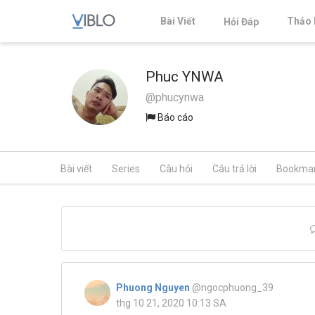
Bài Viết
Thảo 
Hỏi Đáp
Phuc YNWA
@phucynwa
Báo cáo
Bài viết
Series
Câu hỏi
Câu trả lời
Bookma
Phuong Nguyen
@ngocphuong_39
thg 10 21, 2020 10:13 SA