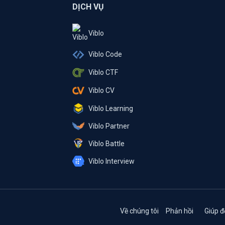
DỊCH VỤ
Viblo
Viblo Code
Viblo CTF
Viblo CV
Viblo Learning
Viblo Partner
Viblo Battle
Viblo Interview
Về chúng tôi
Phản hồi
Giúp đ