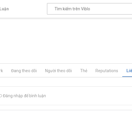
Luận
rk
Đang theo dõi
Người theo dõi
Thẻ
Reputations
Li
Đăng nhập để bình luận