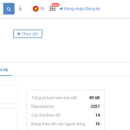
new
VI
Đăng nhập/Đăng ký
Theo dõi
ên hệ
Tổng số lượt xem bài viết
49.6K
Reputations
2251
Các thẻ theo dõi
14
Đang theo dõi các người dùng
15