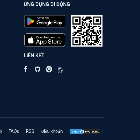
ỨNG DỤNG DI ĐỘNG
LIÊN KẾT
ỡ
FAQs
RSS
Điều khoản