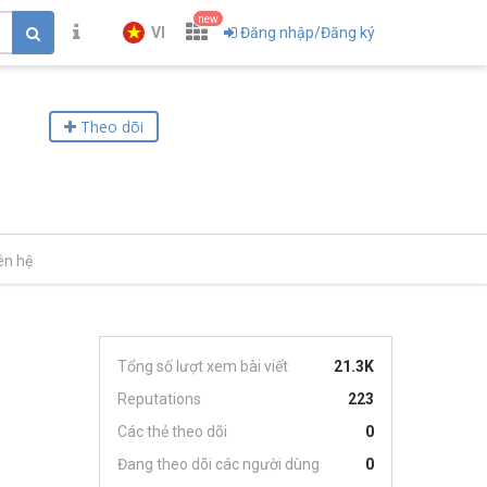
new
VI
Đăng nhập/Đăng ký
Theo dõi
ên hệ
Tổng số lượt xem bài viết
21.3K
Reputations
223
Các thẻ theo dõi
0
Đang theo dõi các người dùng
0