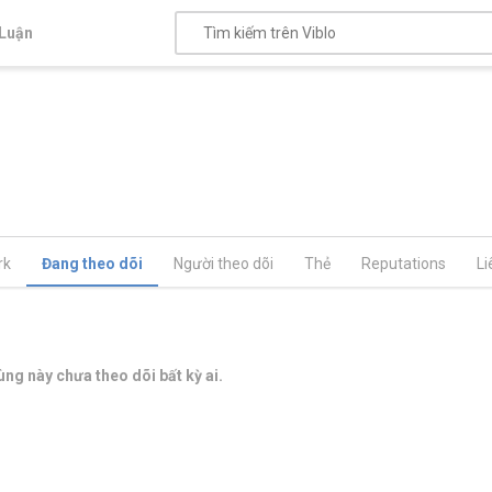
Luận
rk
Đang theo dõi
Người theo dõi
Thẻ
Reputations
Li
ng này chưa theo dõi bất kỳ ai.