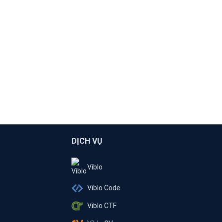
DỊCH VỤ
Viblo
Viblo Code
Viblo CTF