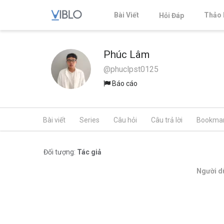
Bài Viết
Thảo 
Hỏi Đáp
Phúc Lâm
@phuclpst0125
Báo cáo
Bài viết
Series
Câu hỏi
Câu trả lời
Bookma
Đối tượng:
Tác giả
Người dù