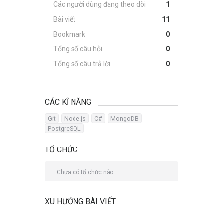
Các người dùng đang theo dõi
1
Bài viết
11
Bookmark
0
Tổng số câu hỏi
0
Tổng số câu trả lời
0
CÁC KĨ NĂNG
Git
Node.js
C#
MongoDB
PostgreSQL
TỔ CHỨC
Chưa có tổ chức nào.
XU HƯỚNG BÀI VIẾT