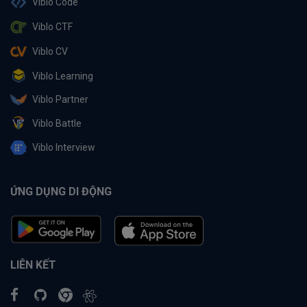
Viblo Code
Viblo CTF
Viblo CV
Viblo Learning
Viblo Partner
Viblo Battle
Viblo Interview
ỨNG DỤNG DI ĐỘNG
LIÊN KẾT