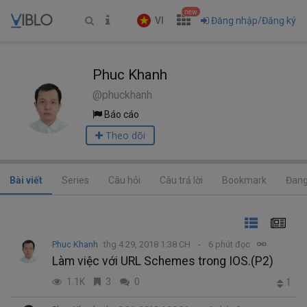
new
VI
Đăng nhập/Đăng ký
Phuc Khanh
@phuckhanh
Báo cáo
Theo dõi
Bài viết
Series
Câu hỏi
Câu trả lời
Bookmark
Đang
Phuc Khanh
thg 4 29, 2018 1:38 CH
6 phút đọc
Làm việc với URL Schemes trong IOS.(P2)
1.1K
3
0
1