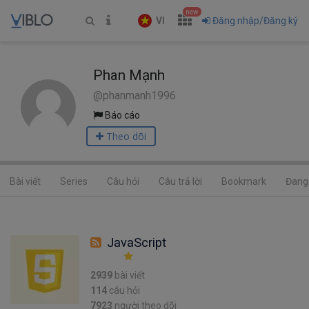
new
VI
Đăng nhập/Đăng ký
Phan Mạnh
@phanmanh1996
Báo cáo
Theo dõi
Bài viết
Series
Câu hỏi
Câu trả lời
Bookmark
Đang 
JavaScript
2939
bài viết
114
câu hỏi
7923
người theo dõi