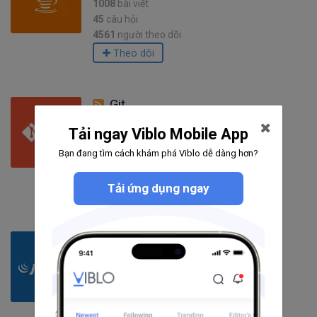
1008
bài viết
45
câu hỏi
4561
người theo dõi
Theo dõi
Git
Tải ngay Viblo Mobile App
223
bài viết
Bạn đang tìm cách khám phá Viblo dễ dàng hơn?
8
câu hỏi
6750
người theo dõi
Theo dõi
Tải ứng dụng ngay
jQuery
232
bài viết
39
câu hỏi
3146
người theo dõi