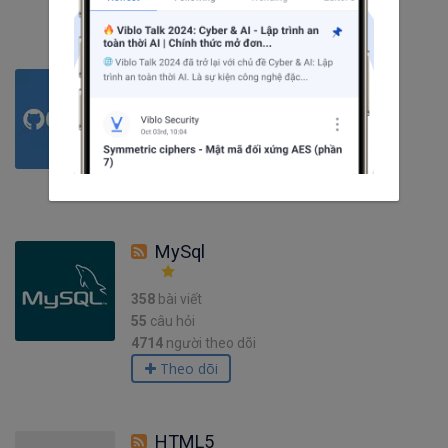
Theo dõi
GitHub
217
bài viết
13
câu hỏi
333
người theo dõi
Theo dõi
MySql
358
bài viết
55
câu hỏi
4714
người theo dõi
Theo dõi
HTML5