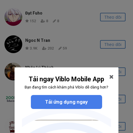
Đạt Fuho
Theo dõi
152
8
8
Ngoc N Tran
Theo dõi
3.9K
202
59
Nhân Lý Thành
Theo dõi
249
7
1
Tải ngay Viblo Mobile App
Bạn đang tìm cách khám phá Viblo dễ dàng hơn?
Software Engineer Training
Theo dõi
Tải ứng dụng ngay
6.7K
443
110
Rice
Theo dõi
1.4K
69
15