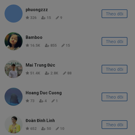
phuongzzz
Theo dõi
326
15
9
Bamboo
Theo dõi
16.5K
855
15
Mai Trung Đức
Theo dõi
51.4K
2.8K
88
Hoang Duc Cuong
Theo dõi
73
4
1
Đoàn Đình Linh
Theo dõi
652
50
10