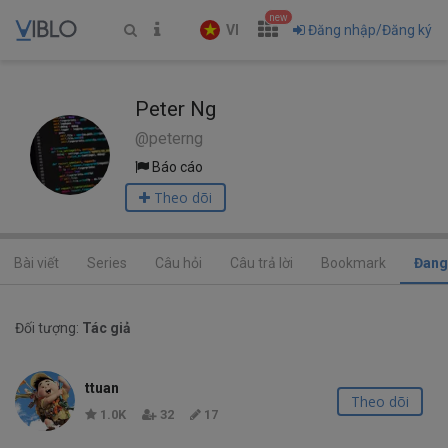
new
VI
Đăng nhập/Đăng ký
Peter Ng
@peterng
Báo cáo
Theo dõi
Bài viết
Series
Câu hỏi
Câu trả lời
Bookmark
Đang
Đối tượng:
Tác giả
ttuan
Theo dõi
1.0K
32
17