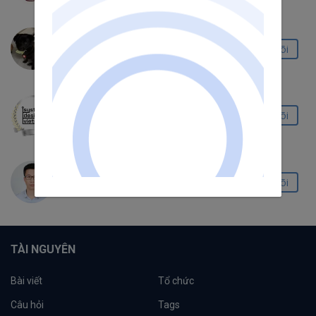
Thanh Le
Theo dõi
7.7K
326
38
System Design VN
Theo dõi
5.8K
453
18
Nguyễn Trung Nam
Theo dõi
805
17
42
TÀI NGUYÊN
Bài viết
Tổ chức
Câu hỏi
Tags