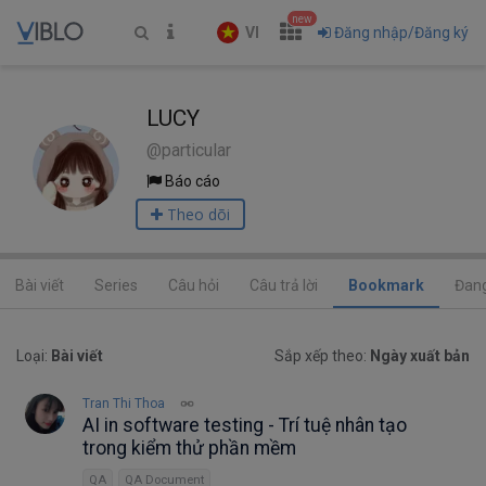
new
VI
Đăng nhập/Đăng ký
LUCY
@particular
Báo cáo
Theo dõi
Bài viết
Series
Câu hỏi
Câu trả lời
Bookmark
Đang
Loại:
Bài viết
Sắp xếp theo:
Ngày xuất bản
Tran Thi Thoa
AI in software testing - Trí tuệ nhân tạo
trong kiểm thử phần mềm
QA
QA Document