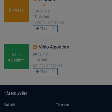
134
bài viết
15
câu hỏi
1732
người theo dõi
Theo dõi
Viblo Algorithm
98
bài viết
1
câu hỏi
231
người theo dõi
Theo dõi
TÀI NGUYÊN
Bài viết
Tổ chức