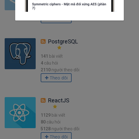
10
câu hỏi
1281
người theo dõi
Theo dõi
PostgreSQL
141
bài viết
4
câu hỏi
2110
người theo dõi
Theo dõi
ReactJS
1129
bài viết
80
câu hỏi
5128
người theo dõi
Theo dõi