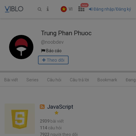
new
VI
Đăng nhập/Đăng ký
Trung Phan Phuoc
@noobdev
Báo cáo
Theo dõi
Bài viết
Series
Câu hỏi
Câu trả lời
Bookmark
Đang 
JavaScript
2939
bài viết
114
câu hỏi
7923
người theo dõi