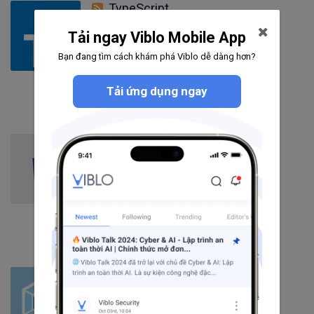
TypeScript
Tải ngay Viblo Mobile App
227
bài viết
Bạn đang tìm cách khám phá Viblo dễ dàng hơn?
7
câu hỏi
2305
người theo dõi
Theo dõi
Tải ứng dụng ngay
CSS3
248
bài viết
19
câu hỏi
4242
người theo dõi
Theo dõi
Webpack
118
bài viết