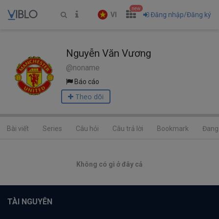
new
VI
Đăng nhập/Đăng ký
Nguyễn Văn Vương
@noname
Báo cáo
Theo dõi
Bài viết
Series
Câu hỏi
Câu trả lời
Bookmark
Đang 
Không có gì ở đây cả
TÀI NGUYÊN