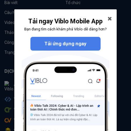
Bài viết
Tổ chức
Câu hỏi
Tags
Tải ngay Viblo Mobile App
Videos
Tác giả
Bạn đang tìm cách khám phá Viblo dễ dàng hơn?
Thảo luận
Đề xuất hệ thống
Công cụ
Machine Learning
Tải ứng dụng ngay
Trạng thái hệ thống
DỊCH VỤ
Viblo
Viblo Code
Viblo CTF
Viblo CV
Viblo Learning