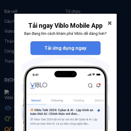
Bài viết
Tổ chức
Câu hỏi
Tags
Tải ngay Viblo Mobile App
Videos
Tác giả
Bạn đang tìm cách khám phá Viblo dễ dàng hơn?
Thảo luận
Đề xuất hệ thống
Tải ứng dụng ngay
Công cụ
Machine Learning
Trạng thái hệ thống
DỊCH VỤ
Viblo
Viblo Code
Viblo CTF
Viblo CV