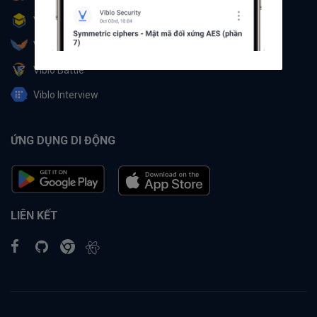
Viblo Learning
Viblo Partner
Viblo Battle
Viblo Interview
ỨNG DỤNG DI ĐỘNG
LIÊN KẾT