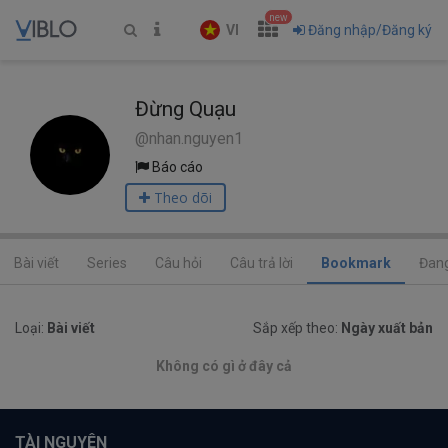
new
VI
Đăng nhập/Đăng ký
Đừng Quạu
@nhan.nguyen1
Báo cáo
Theo dõi
Bài viết
Series
Câu hỏi
Câu trả lời
Bookmark
Đang
Loại:
Bài viết
Sắp xếp theo:
Ngày xuất bản
Không có gì ở đây cả
TÀI NGUYÊN