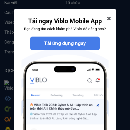
Bài viết
Tổ chức
Câu hỏi
Tags
Tải ngay Viblo Mobile App
Videos
Tác giả
Bạn đang tìm cách khám phá Viblo dễ dàng hơn?
Thảo luận
Đề xuất hệ thống
Công cụ
Machine Learning
Tải ứng dụng ngay
Trạng thái hệ thống
DỊCH VỤ
Viblo
Viblo Code
Viblo CTF
Viblo CV
Viblo Learning