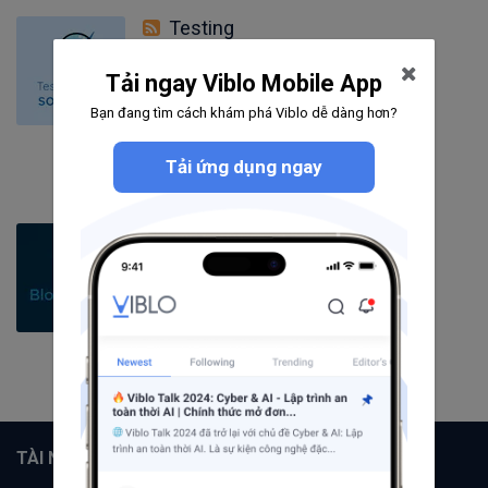
Testing
Tải ngay Viblo Mobile App
721
bài viết
11
câu hỏi
Bạn đang tìm cách khám phá Viblo dễ dàng hơn?
1900
người theo dõi
Theo dõi
Tải ứng dụng ngay
Blockchain
424
bài viết
11
câu hỏi
4254
người theo dõi
Theo dõi
TÀI NGUYÊN