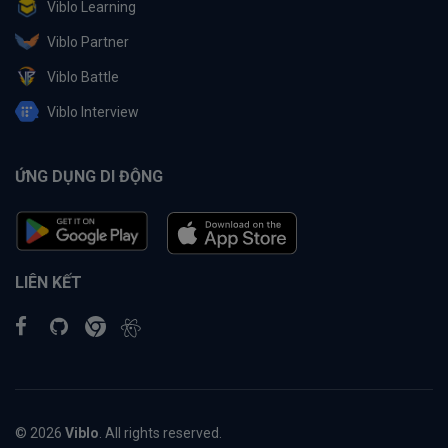
Viblo Learning
Viblo Partner
Viblo Battle
Viblo Interview
ỨNG DỤNG DI ĐỘNG
LIÊN KẾT
© 2026
Viblo
. All rights reserved.