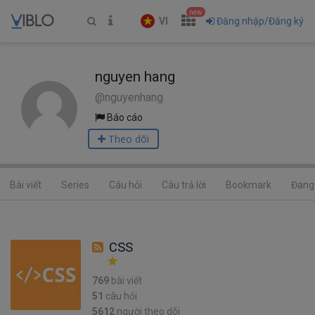
new
VI
Đăng nhập/Đăng ký
nguyen hang
@nguyenhang
Báo cáo
Theo dõi
Bài viết
Series
Câu hỏi
Câu trả lời
Bookmark
Đang 
CSS
769
bài viết
51
câu hỏi
5612
người theo dõi