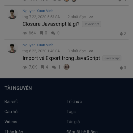
Nguyen Xuan Vinh
thg 7 22, 2020 5:53 SA
2 phút đọc
Closure Javascript là gì?
JavaScript
664
0
0
2
Nguyen Xuan Vinh
thg 6 22, 2020 1:48 SA
3 phút đọc
Import và Export trong JavaScript
JavaScript
7.0K
4
1
3
TÀI NGUYÊN
Bài viết
Tổ chức
Câu hỏi
Tags
Videos
Tác giả
Thảo luận
Đề xuất hệ thống