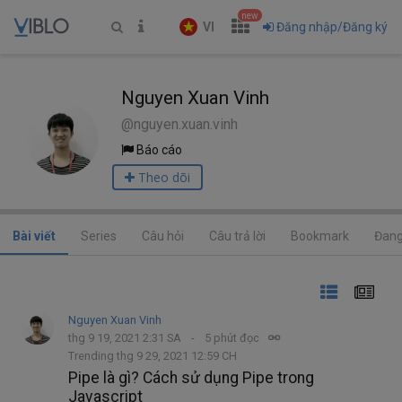
new
VI
Đăng nhập/Đăng ký
Nguyen Xuan Vinh
@nguyen.xuan.vinh
Báo cáo
Theo dõi
Bài viết
Series
Câu hỏi
Câu trả lời
Bookmark
Đang
Nguyen Xuan Vinh
thg 9 19, 2021 2:31 SA
5 phút đọc
Trending thg 9 29, 2021 12:59 CH
Pipe là gì? Cách sử dụng Pipe trong
Javascript