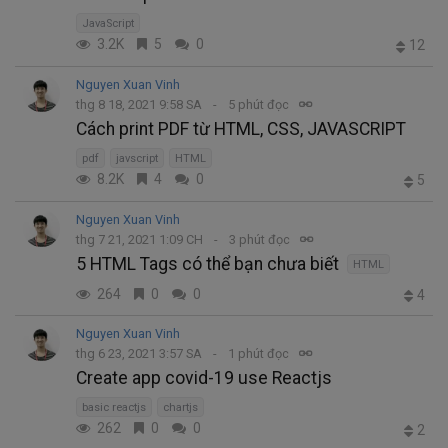
JavaScript
3.2K
5
0
12
Nguyen Xuan Vinh
thg 8 18, 2021 9:58 SA
5 phút đọc
Cách print PDF từ HTML, CSS, JAVASCRIPT
pdf
javscript
HTML
8.2K
4
0
5
Nguyen Xuan Vinh
thg 7 21, 2021 1:09 CH
3 phút đọc
5 HTML Tags có thể bạn chưa biết
HTML
264
0
0
4
Nguyen Xuan Vinh
thg 6 23, 2021 3:57 SA
1 phút đọc
Create app covid-19 use Reactjs
basic reactjs
chartjs
262
0
0
2