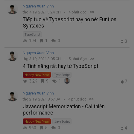
Nguyen Xuan Vinh
thg 4 19, 2021 3:24 CH
4 phút đọc
Tiếp tục về Typescript hay ho nè: Funtion
Syntaxes
TypeScript
194
1
0
3
Nguyen Xuan Vinh
thg 3 19, 2021 3:05 CH
5 phút đọc
4 Tính năng rất hay từ TypeScript
Happy New Year
TypeScript
3.2K
9
1
7
Nguyen Xuan Vinh
thg 2 19, 2021 8:57 SA
4 phút đọc
Javascript Memorization - Cải thiện
performance
Happy New Year
JavaScript
960
5
0
4