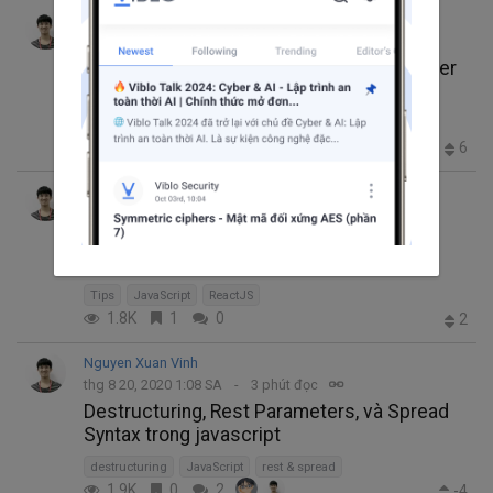
Nguyen Xuan Vinh
thg 10 22, 2020 5:12 SA
4 phút đọc
7 "thủ thuật" mà bất cứ Front End Developer
nào cũng nên biết
JavaScript
HTML
CSS
594
2
0
6
Nguyen Xuan Vinh
thg 9 20, 2020 3:18 CH
3 phút đọc
4 cú pháp hữu ích của javascript trong
Reactjs
Tips
JavaScript
ReactJS
1.8K
1
0
2
Nguyen Xuan Vinh
thg 8 20, 2020 1:08 SA
3 phút đọc
Destructuring, Rest Parameters, và Spread
Syntax trong javascript
destructuring
JavaScript
rest & spread
1.9K
0
2
-4