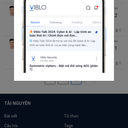
Ngo Sy Truong
thg 11 24, 2016 6:31 SA
3 phút đọc
IOS App Performance Tips & Tricks - Part 2
iOS
296
0
0
0
Ngo Sy Truong
thg 10 30, 2016 2:03 SA
3 phút đọc
IOS App Performance Tips & Tricks - Part 1
iOS
351
0
0
0
1
2
TÀI NGUYÊN
Bài viết
Tổ chức
Câu hỏi
Tags