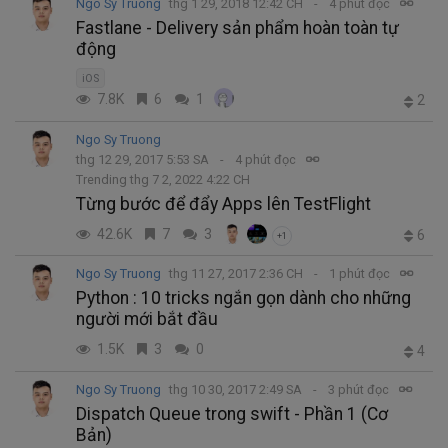
Ngo Sy Truong
thg 1 29, 2018 12:42 CH
4 phút đọc
Fastlane - Delivery sản phẩm hoàn toàn tự
động
iOS
7.8K
6
1
2
Ngo Sy Truong
thg 12 29, 2017 5:53 SA
4 phút đọc
Trending thg 7 2, 2022 4:22 CH
Từng bước để đẩy Apps lên TestFlight
42.6K
7
3
6
+1
Ngo Sy Truong
thg 11 27, 2017 2:36 CH
1 phút đọc
Python : 10 tricks ngắn gọn dành cho những
người mới bắt đầu
1.5K
3
0
4
Ngo Sy Truong
thg 10 30, 2017 2:49 SA
3 phút đọc
Dispatch Queue trong swift - Phần 1 (Cơ
Bản)