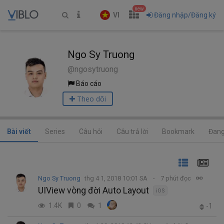
new
VI
Đăng nhập/Đăng ký
Ngo Sy Truong
@ngosytruong
Báo cáo
Theo dõi
Bài viết
Series
Câu hỏi
Câu trả lời
Bookmark
Đang
Ngo Sy Truong
thg 4 1, 2018 10:01 SA
7 phút đọc
UIView vòng đời Auto Layout
iOS
1.4K
0
1
-1