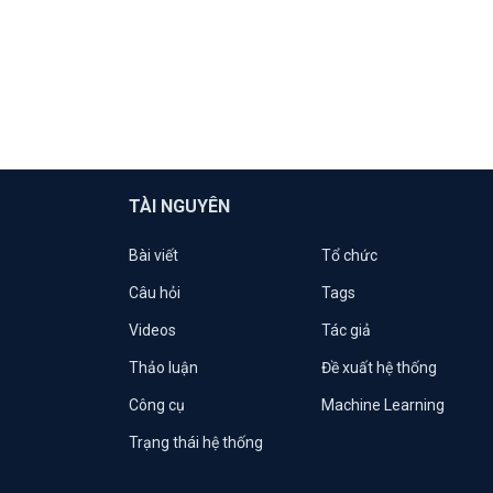
TÀI NGUYÊN
Bài viết
Tổ chức
Câu hỏi
Tags
Videos
Tác giả
Thảo luận
Đề xuất hệ thống
Công cụ
Machine Learning
Trạng thái hệ thống