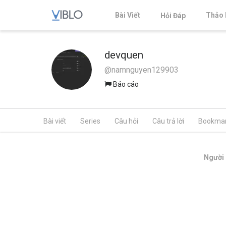
Bài Viết
Thảo 
Hỏi Đáp
devquen
@namnguyen129903
Báo cáo
Bài viết
Series
Câu hỏi
Câu trả lời
Bookma
Người 