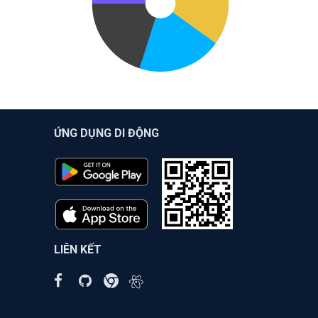
ỨNG DỤNG DI ĐỘNG
LIÊN KẾT