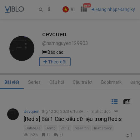
new
VI
Đăng nhập/Đăng ký
devquen
@namnguyen129903
Báo cáo
Theo dõi
Bài viết
Series
Câu hỏi
Câu trả lời
Bookmark
Đang
devquen
thg 12 30, 2023 6:15 SA
3 phút đọc
[Redis] Bài 1 Các kiểu dữ liệu trong Redis
Database
Demo
Redis
research
In-memory
626
0
0
1