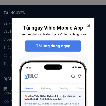
TÀI NGUYÊN
Bài viết
Tổ chức
Tải ngay Viblo Mobile App
Câu hỏi
Tags
Bạn đang tìm cách khám phá Viblo dễ dàng hơn?
Videos
Tác giả
Tải ứng dụng ngay
Thảo luận
Đề xuất hệ thống
Công cụ
Machine Learning
Trạng thái hệ thống
DỊCH VỤ
Viblo
Viblo Code