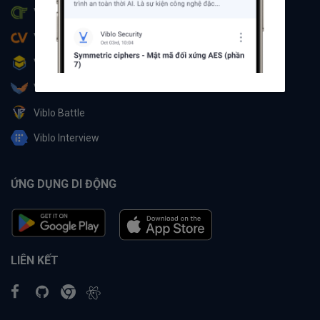
Viblo CTF
Viblo CV
Viblo Learning
Viblo Partner
Viblo Battle
Viblo Interview
ỨNG DỤNG DI ĐỘNG
LIÊN KẾT