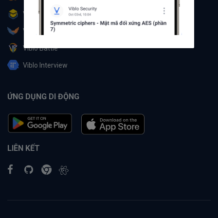
Viblo Learning
Viblo Partner
Viblo Battle
Viblo Interview
ỨNG DỤNG DI ĐỘNG
LIÊN KẾT