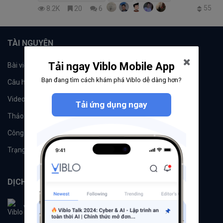
55
8.2K
20
6
TÀI NGUYÊN
Tải ngay Viblo Mobile App
Bài viết
Tổ chức
Bạn đang tìm cách khám phá Viblo dễ dàng hơn?
Câu hỏi
Tags
Videos
Tác giả
Tải ứng dụng ngay
Thảo luận
Đề xuất hệ thống
Công cụ
Machine Learning
Trạng thái hệ thống
DỊCH VỤ
Viblo