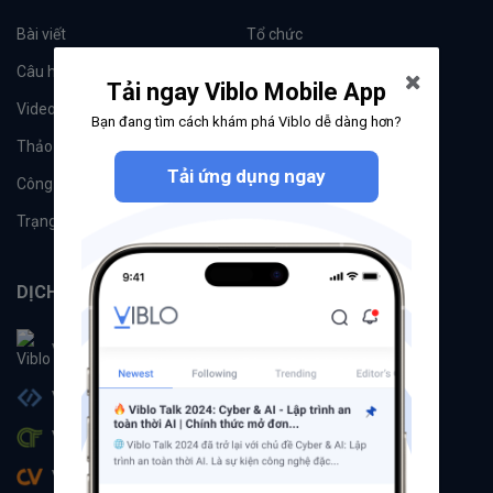
Bài viết
Tổ chức
Câu hỏi
Tags
Tải ngay Viblo Mobile App
Videos
Tác giả
Bạn đang tìm cách khám phá Viblo dễ dàng hơn?
Thảo luận
Đề xuất hệ thống
Tải ứng dụng ngay
Công cụ
Machine Learning
Trạng thái hệ thống
DỊCH VỤ
Viblo
Viblo Code
Viblo CTF
Viblo CV