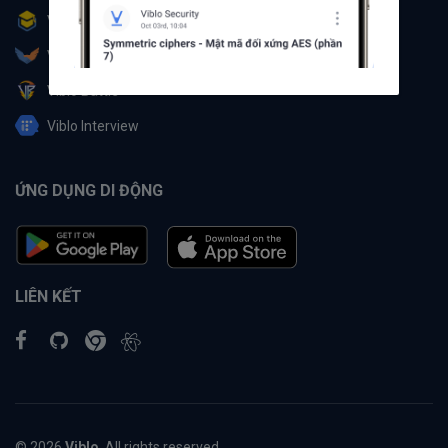
Viblo Learning
Viblo Partner
Viblo Battle
Viblo Interview
ỨNG DỤNG DI ĐỘNG
LIÊN KẾT
© 2026
Viblo
. All rights reserved.